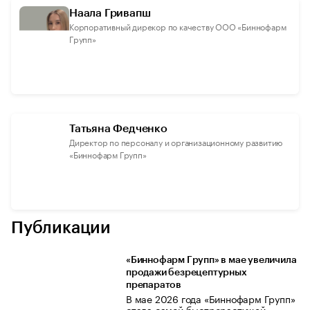
Наала Гривапш
Корпоративный дирекор по качеству ООО «Биннофарм
Групп»
Татьяна Федченко
Директор по персоналу и организационному развитию
«Биннофарм Групп»
Публикации
«Биннофарм Групп» в мае увеличила
продажи безрецептурных
препаратов
В мае 2026 года «Биннофарм Групп»
стала самой быстрорастущей