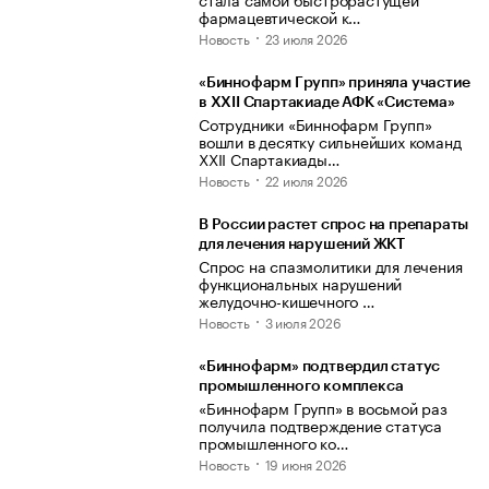
фармацевтической к…
Новость
23 июля 2026
«Биннофарм Групп» приняла участие
в XXII Спартакиаде АФК «Система»
Сотрудники «Биннофарм Групп»
вошли в десятку сильнейших команд
XXII Спартакиады…
Новость
22 июля 2026
В России растет спрос на препараты
для лечения нарушений ЖКТ
Спрос на спазмолитики для лечения
функциональных нарушений
желудочно-кишечного …
Новость
3 июля 2026
«Биннофарм» подтвердил статус
промышленного комплекса
«Биннофарм Групп» в восьмой раз
получила подтверждение статуса
промышленного ко…
Новость
19 июня 2026