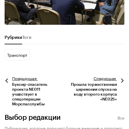
Рубрики
Теги
Транспорт
Предыдущая
Следующая
Буксир-спасатель
Прошла торжественная
проекта NE011
церемония спуска на
учавствует в
воду второго корпуса
спецоперации
«NE025»
Морспасслужбы
Выбор редакции
Все
Публикации, которые получают больше внимания и попадают