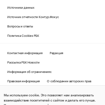
Источники данных
Источник отчетности Контур.Фокус
Вопросы и ответы
Политика Cookies РБК
Контактная информация
Редакция
Рассылка РБК Новости
Информация об ограничениях
Правовая информация
О соблюдении авторских прав
© АО «РОСБИЗНЕСКОНСАЛТИНГ»,
1995–2026.
Сообщения
и материалы информационного агентства «РБК»
Мы используем cookie. Это позволяет нам анализировать
(зарегистрировано Федеральной службой по надзору в сфере
взаимодействие посетителей с сайтом и делать его лучше.
связи, информационных технологий и массовых
коммуникаций (Роскомнадзор) 09.12.2015 за номером ИА