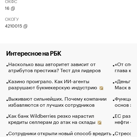
ОКФС
16
ОКОГУ
4210015
Интересное на РБК
Насколько ваш авторитет зависит от
«От спор
атрибутов престижа? Тест для лидеров
глава ко
Казино проиграло. Как ИИ-агенты
«Деньги б
разрушают букмекерскую индустрию
Маск в и
Выживают сильнейших. Почему компании
Функции 
избавляются от лучших сотрудников
основ эф
Как банк Wildberries резко нарастил
ЕС разре
кредиты селлерам до атак на склады
нефти — 
Сотрудники открыли новый способ вредить
Стресс о