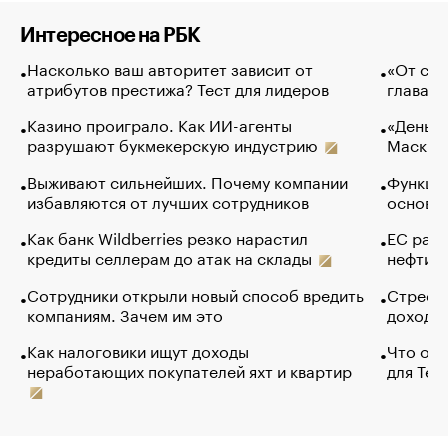
Интересное на РБК
Насколько ваш авторитет зависит от
«От спо
атрибутов престижа? Тест для лидеров
глава к
Казино проиграло. Как ИИ-агенты
«Деньги
разрушают букмекерскую индустрию
Маск в 
Выживают сильнейших. Почему компании
Функции
избавляются от лучших сотрудников
основ э
Как банк Wildberries резко нарастил
ЕС раз
кредиты селлерам до атак на склады
нефти —
Сотрудники открыли новый способ вредить
Стресс 
компаниям. Зачем им это
доходов
Как налоговики ищут доходы
Что обв
неработающих покупателей яхт и квартир
для Tel