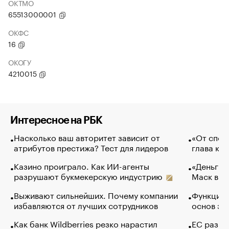
ОКТМО
65513000001
ОКФС
16
ОКОГУ
4210015
Интересное на РБК
Насколько ваш авторитет зависит от
«От спор
атрибутов престижа? Тест для лидеров
глава ко
Казино проиграло. Как ИИ-агенты
«Деньги б
разрушают букмекерскую индустрию
Маск в и
Выживают сильнейших. Почему компании
Функции 
избавляются от лучших сотрудников
основ эф
Как банк Wildberries резко нарастил
ЕС разре