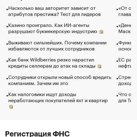
Насколько ваш авторитет зависит от
«От спо
атрибутов престижа? Тест для лидеров
глава к
Казино проиграло. Как ИИ-агенты
«Деньги
разрушают букмекерскую индустрию
Маск в 
Выживают сильнейших. Почему компании
Функции
избавляются от лучших сотрудников
основ э
Как банк Wildberries резко нарастил
ЕС раз
кредиты селлерам до атак на склады
нефти —
Сотрудники открыли новый способ вредить
Стресс 
компаниям. Зачем им это
доходов
Как налоговики ищут доходы
Что обв
неработающих покупателей яхт и квартир
для Tel
Регистрация ФНС