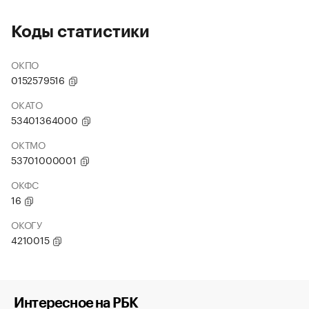
Коды статистики
ОКПО
0152579516
ОКАТО
53401364000
ОКТМО
53701000001
ОКФС
16
ОКОГУ
4210015
Интересное на РБК