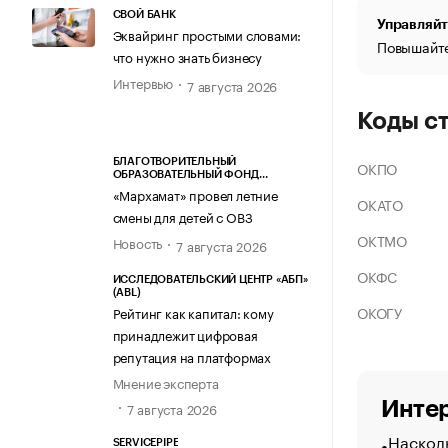
СВОЙ БАНК
Управляйт
Эквайринг простыми словами:
Повышайте
что нужно знать бизнесу
Интервью
7 августа 2026
Коды с
БЛАГОТВОРИТЕЛЬНЫЙ
ОКПО
ОБРАЗОВАТЕЛЬНЫЙ ФОНД
«МАРХАМАТ»
«Мархамат» провел летние
ОКАТО
смены для детей с ОВЗ
ОКТМО
Новость
7 августа 2026
ОКФС
ИССЛЕДОВАТЕЛЬСКИЙ ЦЕНТР «АБП»
(ABL)
ОКОГУ
Рейтинг как капитал: кому
принадлежит цифровая
репутация на платформах
Мнение эксперта
Интер
7 августа 2026
Насколь
SERVICEPIPE