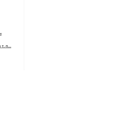
и
 т. п…