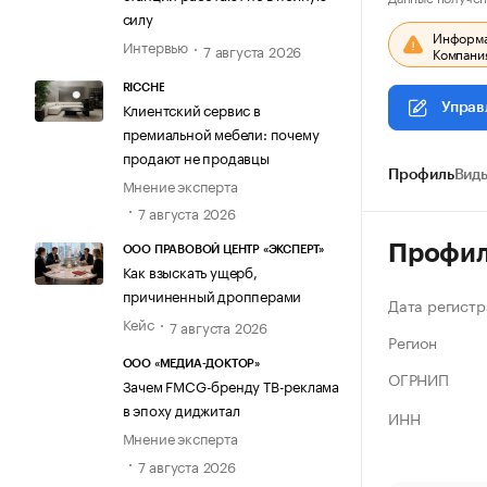
силу
Информац
Интервью
7 августа 2026
Компания
RICCHE
Клиентский сервис в
Управ
премиальной мебели: почему
продают не продавцы
Профиль
Виды
Мнение эксперта
7 августа 2026
Профи
ООО ПРАВОВОЙ ЦЕНТР «ЭКСПЕРТ»
Как взыскать ущерб,
причиненный дропперами
Дата регистр
Кейс
7 августа 2026
Регион
ООО «МЕДИА-ДОКТОР»
ОГРНИП
Зачем FMCG-бренду ТВ-реклама
в эпоху диджитал
ИНН
Мнение эксперта
7 августа 2026