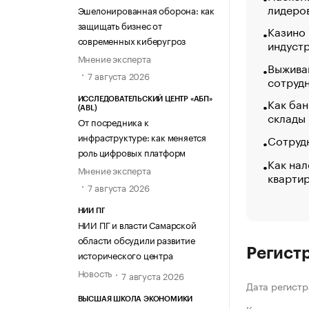
лидеро
Эшелонированная оборона: как
защищать бизнес от
Казино
современных киберугроз
индуст
Мнение эксперта
Выжива
7 августа 2026
сотруд
Как бан
ИССЛЕДОВАТЕЛЬСКИЙ ЦЕНТР «АБП»
(ABL)
склады
От посредника к
инфраструктуре: как меняется
Сотрудн
роль цифровых платформ
Как нал
Мнение эксперта
кварти
7 августа 2026
НИИ ПГ
НИИ ПГ и власти Самарской
области обсудили развитие
Регист
исторического центра
Новость
7 августа 2026
Дата регистр
ВЫСШАЯ ШКОЛА ЭКОНОМИКИ