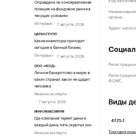
Код налогово
Оправдана ли консервативная
позиция на фондовом рынке в
Наименование
текущих условиях
органа
Интервью
7 августа 2026
Адрес налого
ЦАРАН ГРУПП
Какие инвесторы приходят
сегодня в банный бизнес
Социал
Интервью
7 августа 2026
Регистрацио
ООО «НССД»
Личное банкротство в мире: в
Регистрацио
каких странах закон не щадит
ФОМС
человека
Мнение эксперта
7 августа 2026
Виды д
ИНФОМАКСИМУМ
Где компания теряет деньги
47.75.1
каждый день: пять скрытых зон
Торговля роз
Мнение эксперта