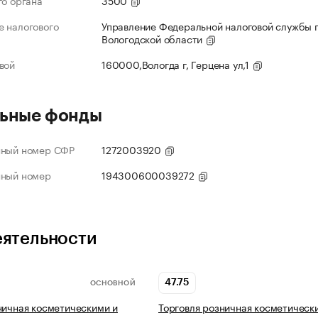
го органа
3500
 налогового
Управление Федеральной налоговой службы 
Вологодской области
вой
160000,Вологда г, Герцена ул,1
ьные фонды
нный номер СФР
1272003920
нный номер
194300600039272
еятельности
47.75
ОСНОВНОЙ
ничная косметическими и
Торговля розничная косметическ