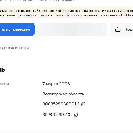
ия носит справочный характер и сгенерирована на основании данных из откр
 не является пользователем и не имеет деловых отношений с сервисом РБК Ко
Под
лять страницей
 деятельности
ль
ации
7 марта 2006
Вологодская область
306352806600111
352805298432