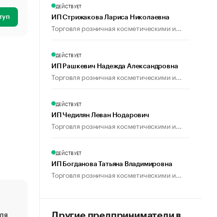
ДЕЙСТВУЕТ
туп
ИП Стрижакова Лариса Николаевна
Торговля розничная косметическими и...
ДЕЙСТВУЕТ
ИП Рашкевич Надежда Александровна
Торговля розничная косметическими и...
ДЕЙСТВУЕТ
ИП Чедилян Леван Нодарович
Торговля розничная косметическими и...
ДЕЙСТВУЕТ
ИП Богданова Татьяна Владимировна
Торговля розничная косметическими и...
ля
«От спорта тело стареет иначе». Как живет глава ко
Другие предприниматели в