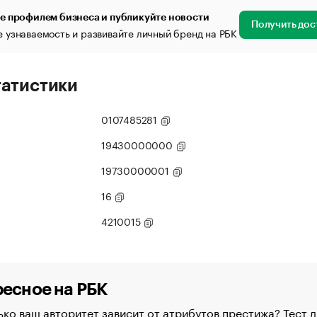
е профилем бизнеса и публикуйте новости
Получить дос
 узнаваемость и развивайте личный бренд на РБК
татистики
0107485281
19430000000
19730000001
16
4210015
есное на РБК
ко ваш авторитет зависит от атрибутов престижа? Тест д