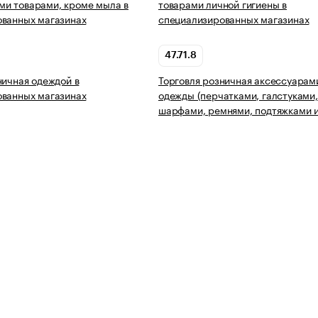
и товарами, кроме мыла в
товарами личной гигиены в
ованных магазинах
специализированных магазинах
47.71.8
ничная одеждой в
Торговля розничная аксессуарам
ованных магазинах
одежды (перчатками, галстуками,
шарфами, ремнями, подтяжками и