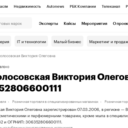
асли
Недвижимость
Autonews
РБК Компании
Телеканал
Р
К Курсы
РБК Life
Тренды
Визионеры
Национальные проекты
Эксперты
Кейсы
Мероприятия
О прое
онный клуб
Исследования
Кредитные рейтинги
Франшизы
Г
терия
IT и технологии
Малый бизнес
Маркетинг и прода
Проверка контрагентов
Политика
Экономика
Бизнес
олосовская Виктория Олеговна
ы
ВЛЕНО
олосовская Виктория Олего
52806600111
овля
Розничная торговля в специализированных магазинах
Розничная то
ая Виктория Олеговна зарегистрирован 07.03.2006, в регионе — В
сметическими и парфюмерными товарами, кроме мыла в специали
2 и ОГРНИП: 306352806600111.
ы из публичных государственных источников.