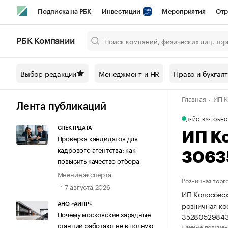
Подписка на РБК
Инвестиции
Мероприятия
Отр
Спорт
Школа управления РБК
РБК Образование
РБ
РБК Компании
Город
Стиль
Крипто
РБК Бизнес-среда
Дискусси
Выбор редакции
Менеджмент и HR
Право и бухгал
Спецпроекты СПб
Конференции СПб
Спецпроекты
Главная
ИП К
Технологии и медиа
Финансы
Рынок наличной валют
Лента публикаций
ДЕЙСТВУЕТ
ОБНО
СПЕКТРДАТА
ИП К
Проверка кандидатов для
кадрового агентства: как
3063
повысить качество отбора
Мнение эксперта
Розничная торг
7 августа 2026
ИП Колосовск
розничная ко
АНО «АИПР»
Почему московские зарядные
35280529843
станции работают не в полную
Данные получен