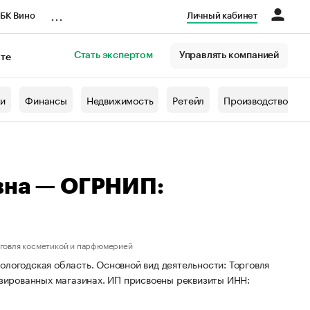
...
БК Вино
Личный кабинет
Стать экспертом
Управлять компанией
кте
азета
жи
Финансы
Недвижимость
Ретейл
Производство
вна — ОГРНИП:
рговля косметикой и парфюмерией
ологодская область. Основной вид деятельности: Торговля
зированных магазинах. ИП присвоены реквизиты ИНН: