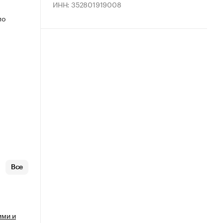
ИНН: 352801919008
по
Все
ими и