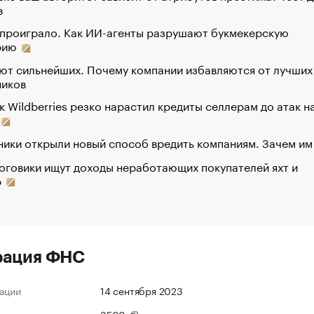
в
 проиграло. Как ИИ-агенты разрушают букмекерскую
рию
ют сильнейших. Почему компании избавляются от лучших
ников
к Wildberries резко нарастил кредиты селлерам до атак н
ики открыли новый способ вредить компаниям. Зачем им
оговики ищут доходы неработающих покупателей яхт и
р
рация ФНС
ации
14 сентября 2023