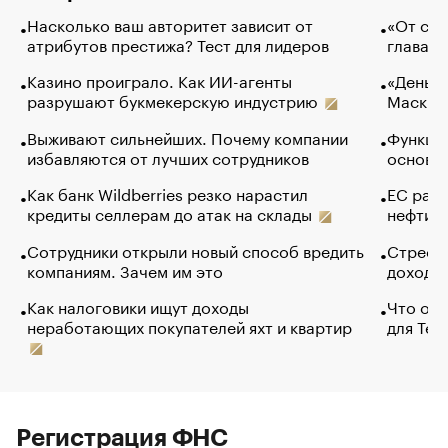
Насколько ваш авторитет зависит от
«От спо
атрибутов престижа? Тест для лидеров
глава к
Казино проиграло. Как ИИ-агенты
«Деньги
разрушают букмекерскую индустрию
Маск в 
Выживают сильнейших. Почему компании
Функции
избавляются от лучших сотрудников
основ э
Как банк Wildberries резко нарастил
ЕС раз
кредиты селлерам до атак на склады
нефти —
Сотрудники открыли новый способ вредить
Стресс 
компаниям. Зачем им это
доходов
Как налоговики ищут доходы
Что обв
неработающих покупателей яхт и квартир
для Tel
Регистрация ФНС