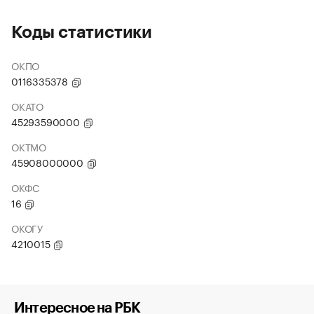
Коды статистики
ОКПО
0116335378
ОКАТО
45293590000
ОКТМО
45908000000
ОКФС
16
ОКОГУ
4210015
Интересное на РБК