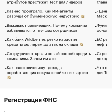
атрибутов престижа? Тест для лидеров
глава к
Казино проиграло. Как ИИ-агенты
«Деньги
разрушают букмекерскую индустрию
Маск в 
Выживают сильнейших. Почему компании
Функции
избавляются от лучших сотрудников
основ э
Как банк Wildberries резко нарастил
ЕС раз
кредиты селлерам до атак на склады
нефти —
Сотрудники открыли новый способ вредить
Стресс 
компаниям. Зачем им это
доходов
Как налоговики ищут доходы
Что обв
неработающих покупателей яхт и квартир
для Tel
Регистрация ФНС
Дата регистрации