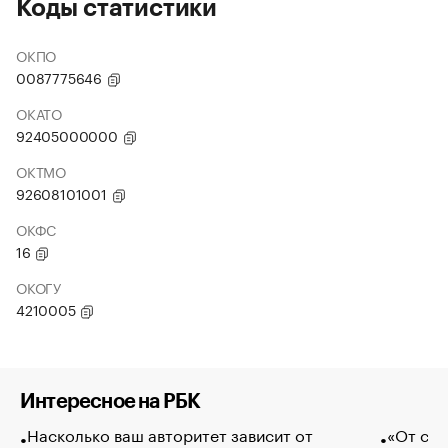
Коды статистики
ОКПО
0087775646
ОКАТО
92405000000
ОКТМО
92608101001
ОКФС
16
ОКОГУ
4210005
Интересное на РБК
Насколько ваш авторитет зависит от
«От спо