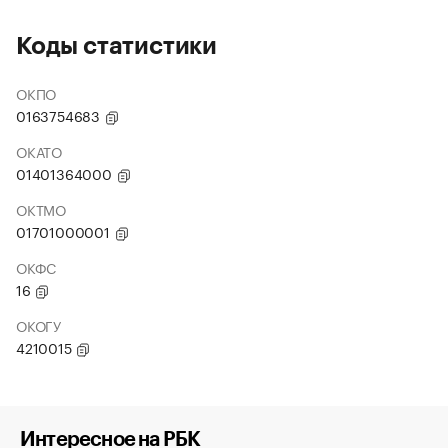
Коды статистики
ОКПО
0163754683
ОКАТО
01401364000
ОКТМО
01701000001
ОКФС
16
ОКОГУ
4210015
Интересное на РБК