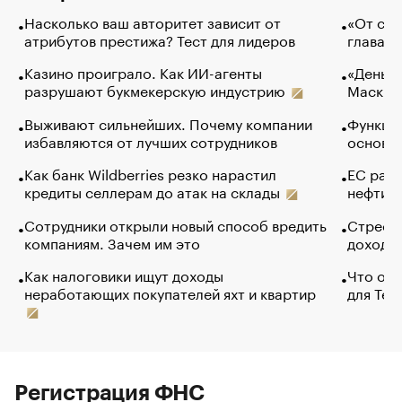
Насколько ваш авторитет зависит от
«От спо
атрибутов престижа? Тест для лидеров
глава к
Казино проиграло. Как ИИ-агенты
«Деньги
разрушают букмекерскую индустрию
Маск в 
Выживают сильнейших. Почему компании
Функции
избавляются от лучших сотрудников
основ э
Как банк Wildberries резко нарастил
ЕС раз
кредиты селлерам до атак на склады
нефти —
Сотрудники открыли новый способ вредить
Стресс 
компаниям. Зачем им это
доходов
Как налоговики ищут доходы
Что обв
неработающих покупателей яхт и квартир
для Tel
Регистрация ФНС