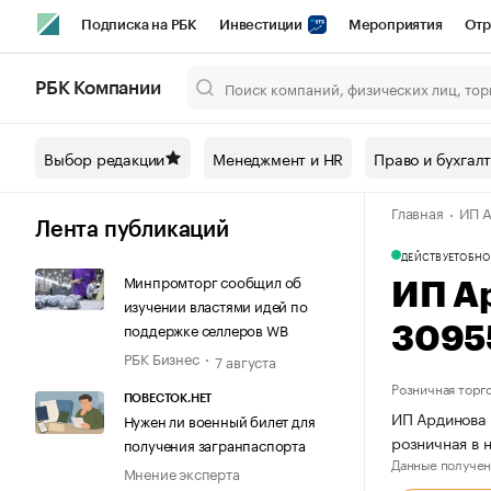
Подписка на РБК
Инвестиции
Мероприятия
Отр
Спорт
Школа управления РБК
РБК Образование
РБ
РБК Компании
Город
Стиль
Крипто
РБК Бизнес-среда
Дискусси
Выбор редакции
Менеджмент и HR
Право и бухгал
Спецпроекты СПб
Конференции СПб
Спецпроекты
Главная
ИП А
Технологии и медиа
Финансы
Рынок наличной валют
Лента публикаций
ДЕЙСТВУЕТ
ОБНО
Минпромторг сообщил об
ИП А
изучении властями идей по
поддержке селлеров WB
3095
РБК Бизнес
7 августа
Розничная торг
ПОВЕСТОК.НЕТ
ИП Ардинова 
Нужен ли военный билет для
розничная в 
получения загранпаспорта
Данные получен
Мнение эксперта