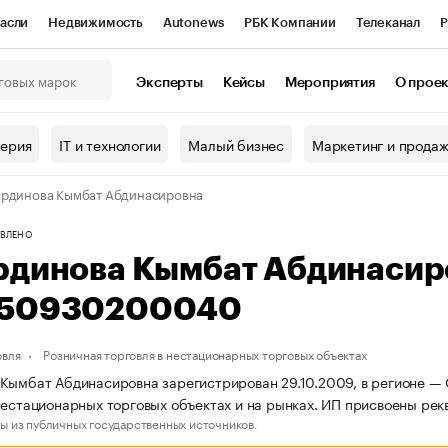
асли
Недвижимость
Autonews
РБК Компании
Телеканал
Р
К Курсы
РБК Life
Тренды
Визионеры
Национальные проекты
Эксперты
Кейсы
Мероприятия
О прое
онный клуб
Исследования
Кредитные рейтинги
Франшизы
Г
терия
IT и технологии
Малый бизнес
Маркетинг и прода
Проверка контрагентов
Политика
Экономика
Бизнес
рдинова Кымбат Абдинасировна
ы
ВЛЕНО
рдинова Кымбат Абдинасир
50930200040
овля
Розничная торговля в нестационарных торговых объектах
Кымбат Абдинасировна зарегистрирован 29.10.2009, в регионе — О
нестационарных торговых объектах и на рынках. ИП присвоены 
ы из публичных государственных источников.