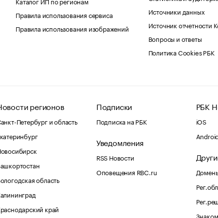
Каталог ИП по регионам
Источники данных
Правила использования сервиса
Источник отчетности 
Правила использования изображений
Вопросы и ответы
Политика Cookies РБК
Новости регионов
Подписки
РБК Н
анкт-Петербург и область
Подписка на РБК
iOS
катеринбург
Androi
Уведомления
Новосибирск
Други
RSS Новости
Башкортостан
Оповещения RBC.ru
Домены
ологодская область
Рег.об
Калининград
Рег.ре
раснодарский край
Знаком