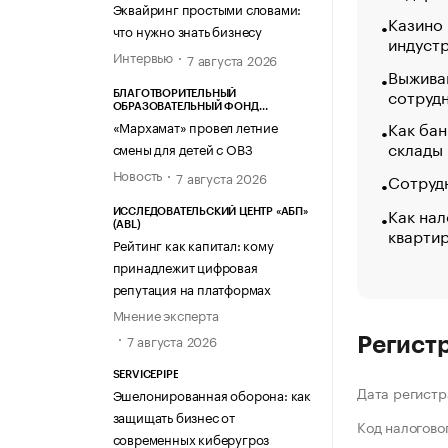
Эквайринг простыми словами:
Казино
что нужно знать бизнесу
индуст
Интервью
7 августа 2026
Выжива
сотруд
БЛАГОТВОРИТЕЛЬНЫЙ
ОБРАЗОВАТЕЛЬНЫЙ ФОНД
«МАРХАМАТ»
Как бан
«Мархамат» провел летние
склады
смены для детей с ОВЗ
Новость
7 августа 2026
Сотрудн
Как нал
ИССЛЕДОВАТЕЛЬСКИЙ ЦЕНТР «АБП»
(ABL)
кварти
Рейтинг как капитал: кому
принадлежит цифровая
репутация на платформах
Мнение эксперта
7 августа 2026
Регист
SERVICEPIPE
Дата регистр
Эшелонированная оборона: как
защищать бизнес от
Код налогово
современных киберугроз