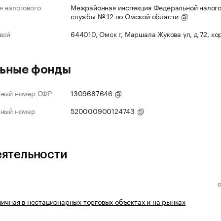
 налогового
Межрайонная инспекция Федеральной налог
службы № 12 по Омской области
вой
644010, Омск г, Маршала Жукова ул, д 72, ко
ьные фонды
нный номер СФР
1309687646
нный номер
520000900124743
еятельности
ничная в нестационарных торговых объектах и на рынках