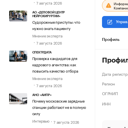
7 августа 2026
Информац
Компания
АО «ДЕЛОВОЙ ЦЕНТР
НЕЙРОХИРУРГИИ»
Судорожные приступы: что
Управ
нужно знать пациенту
Мнение эксперта
Профиль
7 августа 2026
СПЕКТРДАТА
Проверка кандидатов для
Профи
кадрового агентства: как
повысить качество отбора
Дата регистр
Мнение эксперта
Регион
7 августа 2026
ОГРНИП
АНО «АИПР»
Почему московские зарядные
ИНН
станции работают не в полную
силу
Интервью
7 августа 2026