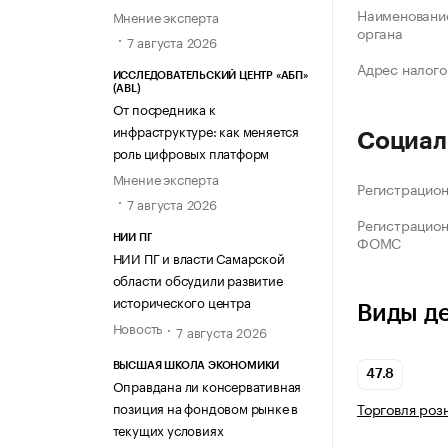
Наименование
Мнение эксперта
органа
7 августа 2026
Адрес налого
ИССЛЕДОВАТЕЛЬСКИЙ ЦЕНТР «АБП»
(ABL)
От посредника к
инфраструктуре: как меняется
Социал
роль цифровых платформ
Мнение эксперта
Регистрацио
7 августа 2026
Регистрацио
ФОМС
НИИ ПГ
НИИ ПГ и власти Самарской
области обсудили развитие
исторического центра
Виды д
Новость
7 августа 2026
ВЫСШАЯ ШКОЛА ЭКОНОМИКИ
47.8
Оправдана ли консервативная
позиция на фондовом рынке в
Торговля роз
текущих условиях