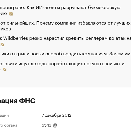
 проиграло. Как ИИ-агенты разрушают букмекерскую
рию
ют сильнейших. Почему компании избавляются от лучших
ников
к Wildberries резко нарастил кредиты селлерам до атак н
ики открыли новый способ вредить компаниям. Зачем им
оговики ищут доходы неработающих покупателей яхт и
р
рация ФНС
ации
7 декабря 2012
го органа
5543