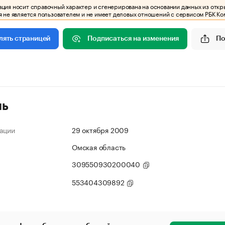
ия носит справочный характер и сгенерирована на основании данных из откр
 не является пользователем и не имеет деловых отношений с сервисом РБК Ко
Подписаться на изменения
По
лять страницей
ль
ации
29 октября 2009
Омская область
309550930200040
553404309892