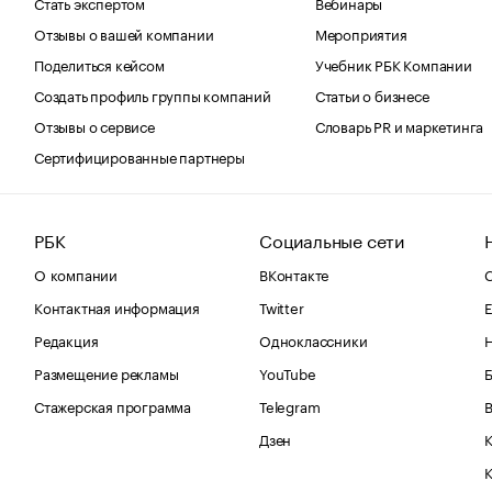
Стать экспертом
Вебинары
Отзывы о вашей компании
Мероприятия
Поделиться кейсом
Учебник РБК Компании
Создать профиль группы компаний
Статьи о бизнесе
Отзывы о сервисе
Словарь PR и маркетинга
Сертифицированные партнеры
РБК
Социальные сети
О компании
ВКонтакте
С
Контактная информация
Twitter
Е
Редакция
Одноклассники
Размещение рекламы
YouTube
Стажерская программа
Telegram
В
Дзен
К