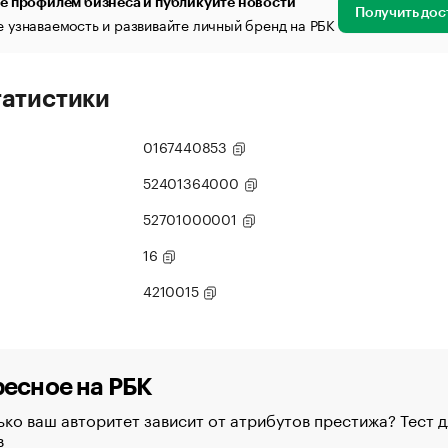
е профилем бизнеса и публикуйте новости
Получить дос
 узнаваемость и развивайте личный бренд на РБК
татистики
0167440853
52401364000
52701000001
16
4210015
есное на РБК
ко ваш авторитет зависит от атрибутов престижа? Тест д
в