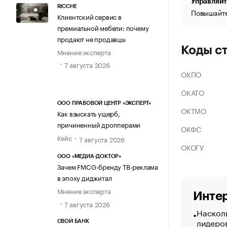
Управляйт
RICCHE
Повышайте
Клиентский сервис в
премиальной мебели: почему
продают не продавцы
Коды с
Мнение эксперта
7 августа 2026
ОКПО
ОКАТО
ООО ПРАВОВОЙ ЦЕНТР «ЭКСПЕРТ»
ОКТМО
Как взыскать ущерб,
причиненный дропперами
ОКФС
Кейс
7 августа 2026
ОКОГУ
ООО «МЕДИА-ДОКТОР»
Зачем FMCG-бренду ТВ-реклама
в эпоху диджитал
Мнение эксперта
Интер
7 августа 2026
Насколь
лидеро
СВОЙ БАНК