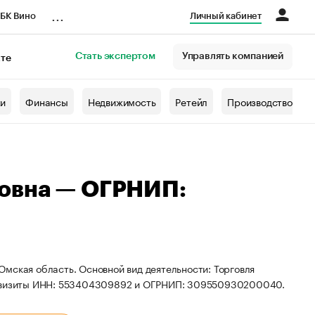
...
БК Вино
Личный кабинет
Стать экспертом
Управлять компанией
кте
азета
жи
Финансы
Недвижимость
Ретейл
Производство
овна — ОГРНИП:
мская область. Основной вид деятельности: Торговля
реквизиты ИНН: 553404309892 и ОГРНИП: 309550930200040.