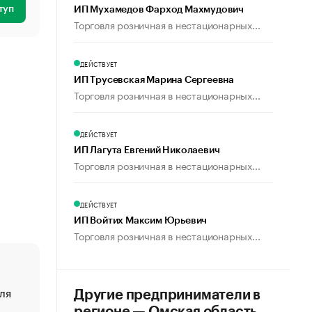
туп
ИП Мухамедов Фарход Махмудович
Торговля розничная в нестационарных...
ДЕЙСТВУЕТ
ИП Трусевская Марина Сергеевна
Торговля розничная в нестационарных...
ДЕЙСТВУЕТ
ИП Лагута Евгений Николаевич
Торговля розничная в нестационарных...
ДЕЙСТВУЕТ
ИП Войтих Максим Юрьевич
Торговля розничная в нестационарных...
ля
«От спорта тело стареет иначе». Как живет глава ко
Другие предприниматели в
создавшей GTA