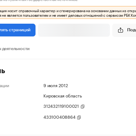
ия носит справочный характер и сгенерирована на основании данных из откр
 не является пользователем и не имеет деловых отношений с сервисом РБК Ко
Под
лять страницей
 деятельности
ль
ации
9 июля 2012
Кировская область
312432119100021
433100408864