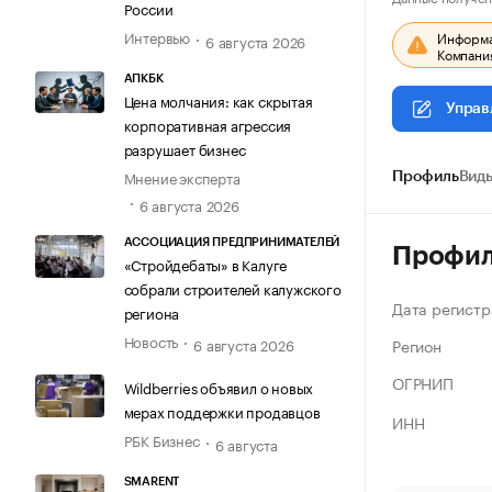
России
Интервью
Информац
6 августа 2026
Компания
АПКБК
Цена молчания: как скрытая
Управ
корпоративная агрессия
разрушает бизнес
Мнение эксперта
Профиль
Виды
6 августа 2026
АССОЦИАЦИЯ ПРЕДПРИНИМАТЕЛЕЙ
Профи
«Стройдебаты» в Калуге
собрали строителей калужского
Дата регистр
региона
Новость
Регион
6 августа 2026
ОГРНИП
Wildberries объявил о новых
мерах поддержки продавцов
ИНН
РБК Бизнес
6 августа
SMARENT