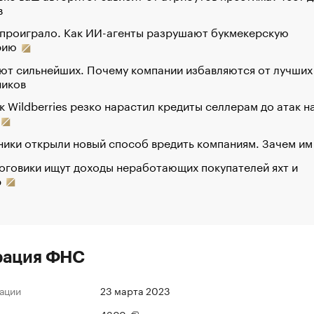
в
 проиграло. Как ИИ-агенты разрушают букмекерскую
рию
ют сильнейших. Почему компании избавляются от лучших
ников
к Wildberries резко нарастил кредиты селлерам до атак н
ики открыли новый способ вредить компаниям. Зачем им
оговики ищут доходы неработающих покупателей яхт и
р
рация ФНС
ации
23 марта 2023