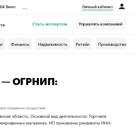
...
БК Вино
Личный кабинет
Стать экспертом
Управлять компанией
кте
азета
жи
Финансы
Недвижимость
Ретейл
Производство
ч — ОГРНИП:
овля пищевыми продуктами
ская область. Основной вид деятельности: Торговля
изированных магазинах. ИП присвоены реквизиты ИНН: