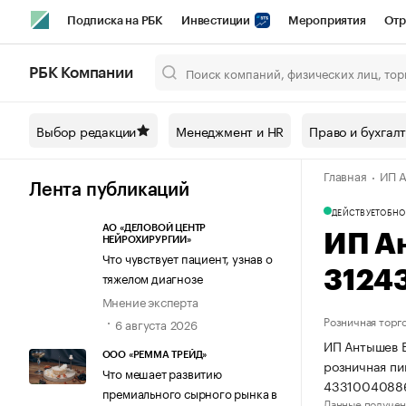
Подписка на РБК
Инвестиции
Мероприятия
Отр
Спорт
Школа управления РБК
РБК Образование
РБ
РБК Компании
Город
Стиль
Крипто
РБК Бизнес-среда
Дискусси
Выбор редакции
Менеджмент и HR
Право и бухгал
Спецпроекты СПб
Конференции СПб
Спецпроекты
Главная
ИП А
Технологии и медиа
Финансы
Рынок наличной валют
Лента публикаций
ДЕЙСТВУЕТ
ОБНО
АО «ДЕЛОВОЙ ЦЕНТР
ИП А
НЕЙРОХИРУРГИИ»
Что чувствует пациент, узнав о
3124
тяжелом диагнозе
Мнение эксперта
Розничная торг
6 августа 2026
ИП Антышев Е
ООО «РЕММА ТРЕЙД»
розничная пи
Что мешает развитию
43310040886
премиального сырного рынка в
Данные получен