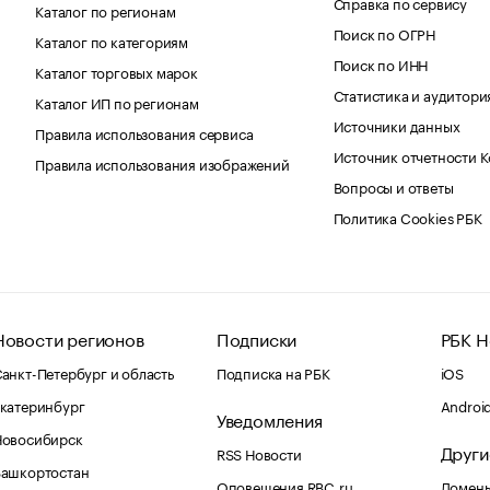
Справка по сервису
Каталог по регионам
Поиск по ОГРН
Каталог по категориям
Поиск по ИНН
Каталог торговых марок
Статистика и аудитори
Каталог ИП по регионам
Источники данных
Правила использования сервиса
Источник отчетности 
Правила использования изображений
Вопросы и ответы
Политика Cookies РБК
Новости регионов
Подписки
РБК Н
анкт-Петербург и область
Подписка на РБК
iOS
катеринбург
Androi
Уведомления
Новосибирск
Други
RSS Новости
Башкортостан
Оповещения RBC.ru
Домены