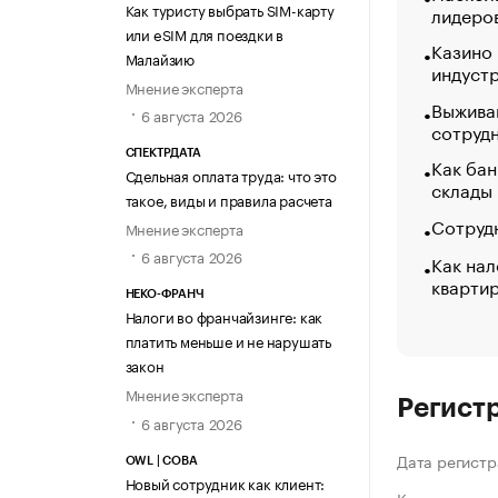
Как туристу выбрать SIM-карту
лидеро
или eSIM для поездки в
Казино
Малайзию
индуст
Мнение эксперта
Выжива
6 августа 2026
сотруд
СПЕКТРДАТА
Как бан
Сдельная оплата труда: что это
склады
такое, виды и правила расчета
Сотрудн
Мнение эксперта
6 августа 2026
Как нал
кварти
НЕКО-ФРАНЧ
Налоги во франчайзинге: как
платить меньше и не нарушать
закон
Мнение эксперта
Регист
6 августа 2026
Дата регистр
OWL | СОВА
Новый сотрудник как клиент: