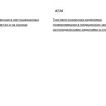
47.74
ничная в нестационарных
Торговля розничная изделиями,
ектах и на рынках
применяемыми в медицинских цел
ортопедическими изделиями в с