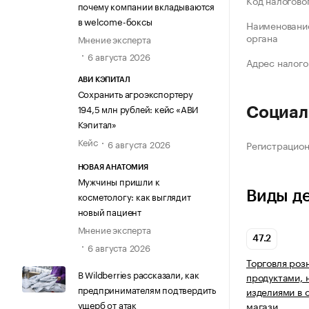
Код налогово
почему компании вкладываются
в welcome-боксы
Наименование
органа
Мнение эксперта
6 августа 2026
Адрес налого
АВИ КЭПИТАЛ
Сохранить агроэкспортеру
194,5 млн рублей: кейс «АВИ
Социал
Кэпитал»
Кейс
6 августа 2026
Регистрацио
НОВАЯ АНАТОМИЯ
Мужчины пришли к
Виды д
косметологу: как выглядит
новый пациент
Мнение эксперта
47.2
6 августа 2026
Торговля роз
В Wildberries рассказали, как
продуктами, 
предпринимателям подтвердить
изделиями в 
ущерб от атак
магази…