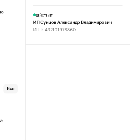
по
ДЕЙСТВУЕТ
ИП Сунцов Александр Владимирович
ИНН: 432101976360
Все
в,