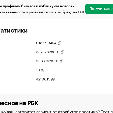
е профилем бизнеса и публикуйте новости
Получить дос
 узнаваемость и развивайте личный бренд на РБК
татистики
0182719464
33237828001
33637428101
16
4210015
есное на РБК
ко ваш авторитет зависит от атрибутов престижа? Тест д