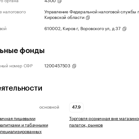
го органа
4300
 налогового
Управление Федеральной налоговой службы 
Кировской области
вой
610002, Киров г, Воровского ул, д 37
ьные фонды
нный номер СФР
1200457503
еятельности
47.9
ОСНОВНОЙ
ничная пищевыми
Торговля розничная вне магазино
напитками и табачными
палаток, рынков
специализированных