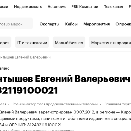
асли
Недвижимость
Autonews
РБК Компании
Телеканал
Р
К Курсы
РБК Life
Тренды
Визионеры
Национальные проекты
Эксперты
Кейсы
Мероприятия
О прое
онный клуб
Исследования
Кредитные рейтинги
Франшизы
Г
терия
IT и технологии
Малый бизнес
Маркетинг и прода
Проверка контрагентов
Политика
Экономика
Бизнес
нтышев Евгений Валерьевич
ы
ВЛЕНО
нтышев Евгений Валерьеви
32119100021
овля
Розничная торговля продовольственными товарами
Розничная торг
вгений Валерьевич зарегистрирован 09.07.2012, в регионе — Киров
щевыми продуктами, напитками и табачными изделиями в специал
4 и ОГРНИП: 312432119100021.
ы из публичных государственных источников.