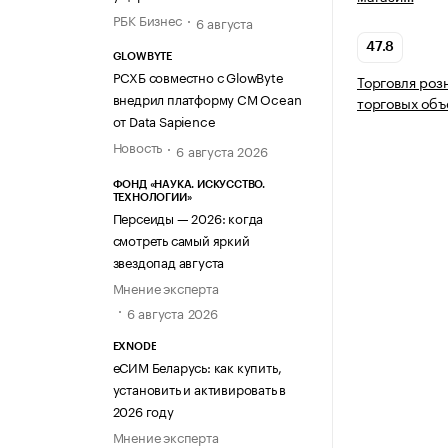
РБК Бизнес
6 августа
47.8
GLOWBYTE
РСХБ совместно с GlowByte
Торговля роз
внедрил платформу CM Ocean
торговых объ
от Data Sapience
Новость
6 августа 2026
ФОНД «НАУКА. ИСКУССТВО.
ТЕХНОЛОГИИ»
Персеиды — 2026: когда
смотреть самый яркий
звездопад августа
Мнение эксперта
6 августа 2026
EXNODE
еСИМ Беларусь: как купить,
установить и активировать в
2026 году
Мнение эксперта