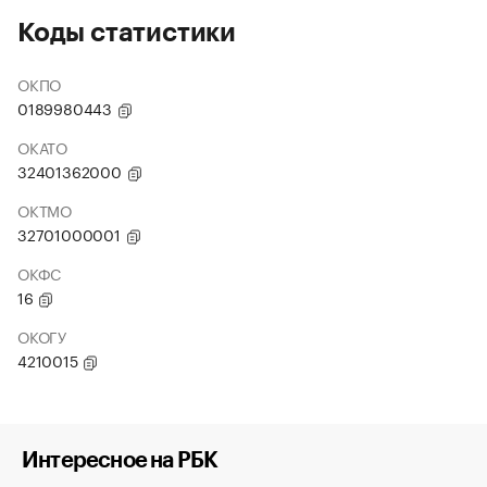
Коды статистики
ОКПО
0189980443
ОКАТО
32401362000
ОКТМО
32701000001
ОКФС
16
ОКОГУ
4210015
Интересное на РБК