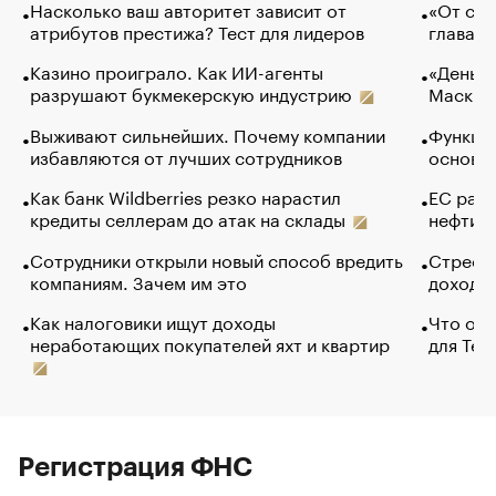
Насколько ваш авторитет зависит от
«От спо
атрибутов престижа? Тест для лидеров
глава к
Казино проиграло. Как ИИ-агенты
«Деньги
разрушают букмекерскую индустрию
Маск в 
Выживают сильнейших. Почему компании
Функции
избавляются от лучших сотрудников
основ э
Как банк Wildberries резко нарастил
ЕС раз
кредиты селлерам до атак на склады
нефти —
Сотрудники открыли новый способ вредить
Стресс 
компаниям. Зачем им это
доходов
Как налоговики ищут доходы
Что обв
неработающих покупателей яхт и квартир
для Tel
Регистрация ФНС