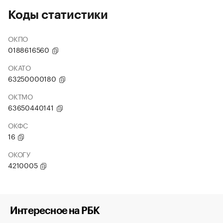
Коды статистики
ОКПО
0188616560
ОКАТО
63250000180
ОКТМО
63650440141
ОКФС
16
ОКОГУ
4210005
Интересное на РБК