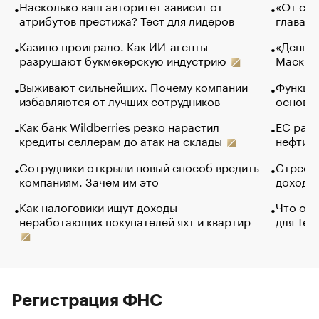
Насколько ваш авторитет зависит от
«От спо
атрибутов престижа? Тест для лидеров
глава к
Казино проиграло. Как ИИ-агенты
«Деньги
разрушают букмекерскую индустрию
Маск в 
Выживают сильнейших. Почему компании
Функции
избавляются от лучших сотрудников
основ э
Как банк Wildberries резко нарастил
ЕС раз
кредиты селлерам до атак на склады
нефти —
Сотрудники открыли новый способ вредить
Стресс 
компаниям. Зачем им это
доходов
Как налоговики ищут доходы
Что обв
неработающих покупателей яхт и квартир
для Tel
Регистрация ФНС