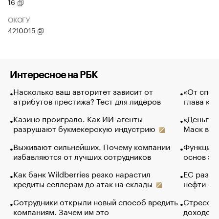
16
ОКОГУ
4210015
Интересное на РБК
Насколько ваш авторитет зависит от
«От спор
атрибутов престижа? Тест для лидеров
глава ко
Казино проиграло. Как ИИ-агенты
«Деньги б
разрушают букмекерскую индустрию
Маск в и
Выживают сильнейших. Почему компании
Функции 
избавляются от лучших сотрудников
основ эф
Как банк Wildberries резко нарастил
ЕС разре
кредиты селлерам до атак на склады
нефти — 
Сотрудники открыли новый способ вредить
Стресс о
компаниям. Зачем им это
доходов 