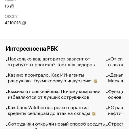
16
ОКОГУ
4210015
Интересное на РБК
Насколько ваш авторитет зависит от
«От спор
атрибутов престижа? Тест для лидеров
глава ко
Казино проиграло. Как ИИ-агенты
«Деньги б
разрушают букмекерскую индустрию
Маск в и
Выживают сильнейших. Почему компании
Функции 
избавляются от лучших сотрудников
основ эф
Как банк Wildberries резко нарастил
ЕС разре
кредиты селлерам до атак на склады
нефти — 
Сотрудники открыли новый способ вредить
Стресс о
компаниям. Зачем им это
доходов 