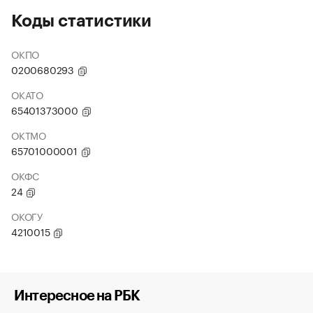
Коды статистики
ОКПО
0200680293
ОКАТО
65401373000
ОКТМО
65701000001
ОКФС
24
ОКОГУ
4210015
Интересное на РБК