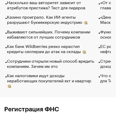
Насколько ваш авторитет зависит от
«От спо
атрибутов престижа? Тест для лидеров
глава к
Казино проиграло. Как ИИ-агенты
«Деньги
разрушают букмекерскую индустрию
Маск в 
Выживают сильнейших. Почему компании
Функции
избавляются от лучших сотрудников
основ э
Как банк Wildberries резко нарастил
ЕС раз
кредиты селлерам до атак на склады
нефти —
Сотрудники открыли новый способ вредить
Стресс 
компаниям. Зачем им это
доходов
Как налоговики ищут доходы
Что обв
неработающих покупателей яхт и квартир
для Tel
Регистрация ФНС