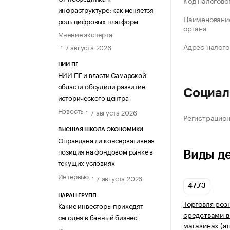
Код налогово
инфраструктуре: как меняется
Наименование
роль цифровых платформ
органа
Мнение эксперта
Адрес налого
7 августа 2026
НИИ ПГ
НИИ ПГ и власти Самарской
области обсудили развитие
Социал
исторического центра
Новость
7 августа 2026
Регистрацио
ВЫСШАЯ ШКОЛА ЭКОНОМИКИ
Оправдана ли консервативная
позиция на фондовом рынке в
Виды д
текущих условиях
Интервью
7 августа 2026
47.73
ЦАРАН ГРУПП
Торговля роз
Какие инвесторы приходят
средствами в
сегодня в банный бизнес
магазинах (а
Интервью