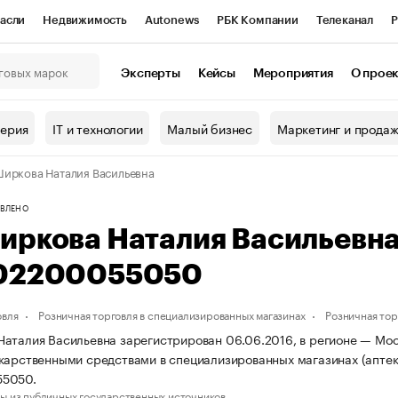
асли
Недвижимость
Autonews
РБК Компании
Телеканал
Р
К Курсы
РБК Life
Тренды
Визионеры
Национальные проекты
Эксперты
Кейсы
Мероприятия
О прое
онный клуб
Исследования
Кредитные рейтинги
Франшизы
Г
терия
IT и технологии
Малый бизнес
Маркетинг и прода
Проверка контрагентов
Политика
Экономика
Бизнес
иркова Наталия Васильевна
ы
ВЛЕНО
иркова Наталия Васильевн
02200055050
овля
Розничная торговля в специализированных магазинах
Розничная то
аталия Васильевна зарегистрирован 06.06.2016, в регионе — Моск
карственными средствами в специализированных магазинах (апте
5050.
ы из публичных государственных источников.