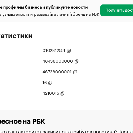
е профилем бизнеса и публикуйте новости
Получить дос
 узнаваемость и развивайте личный бренд на РБК
татистики
0102812551
46438000000
46738000001
16
4210015
есное на РБК
ко ваш авторитет зависит от атрибутов престижа? Тест д