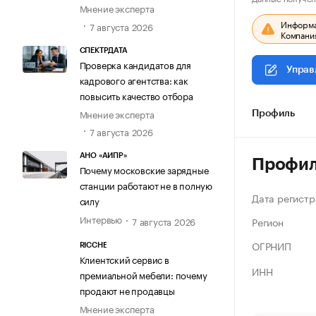
Мнение эксперта
Информац
7 августа 2026
Компания
СПЕКТРДАТА
Проверка кандидатов для
Управ
кадрового агентства: как
повысить качество отбора
Мнение эксперта
Профиль
7 августа 2026
АНО «АИПР»
Профи
Почему московские зарядные
станции работают не в полную
Дата регистр
силу
Интервью
Регион
7 августа 2026
ОГРНИП
RICCHE
Клиентский сервис в
ИНН
премиальной мебели: почему
продают не продавцы
Мнение эксперта