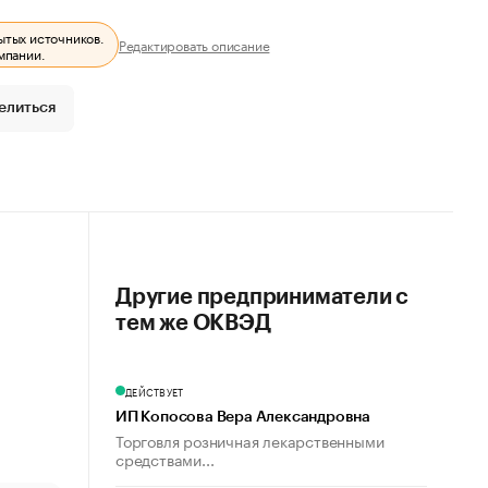
ытых источников.
Редактировать описание
мпании.
елиться
Другие предприниматели с
тем же ОКВЭД
ДЕЙСТВУЕТ
ИП Копосова Вера Александровна
Торговля розничная лекарственными
средствами...