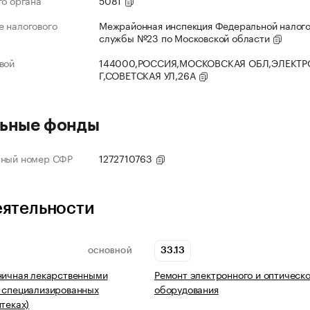
го органа
5081
 налогового
Межрайонная инспекция Федеральной налог
службы №23 по Московской области
вой
144000,РОССИЯ,МОСКОВСКАЯ ОБЛ,ЭЛЕКТР
Г,СОВЕТСКАЯ УЛ,26А
ьные фонды
нный номер СФР
1272710763
еятельности
33.13
ОСНОВНОЙ
ничная лекарственными
Ремонт электронного и оптическо
 специализированных
оборудования
птеках)