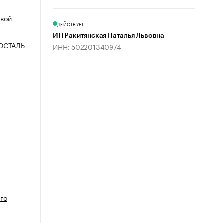
овой
ДЕЙСТВУЕТ
ИП Ракитянская Наталья Львовна
ОСТАЛЬ
ИНН: 502201340974
го