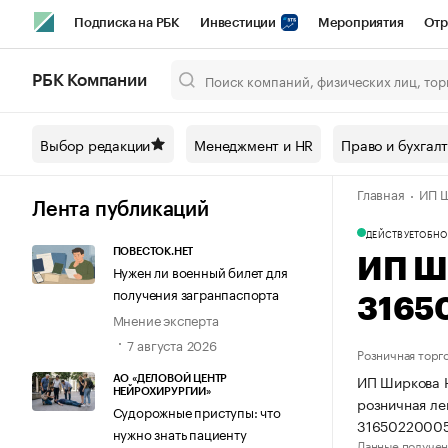
Подписка на РБК
Инвестиции
Мероприятия
Отр
Спорт
Школа управления РБК
РБК Образование
РБ
РБК Компании
Город
Стиль
Крипто
РБК Бизнес-среда
Дискусси
Выбор редакции
Менеджмент и HR
Право и бухгал
Спецпроекты СПб
Конференции СПб
Спецпроекты
Главная
ИП Ш
Технологии и медиа
Финансы
Рынок наличной валют
Лента публикаций
ДЕЙСТВУЕТ
ОБНО
ПОВЕСТОК.НЕТ
ИП Ш
Нужен ли военный билет для
получения загранпаспорта
3165
Мнение эксперта
7 августа 2026
Розничная торг
ИП Ширкова Н
АО «ДЕЛОВОЙ ЦЕНТР
НЕЙРОХИРУРГИИ»
розничная ле
Судорожные приступы: что
31650220005
нужно знать пациенту
Данные получен