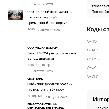
7 августа 2026
Управляйт
Повышайте
ООО ПРАВОВОЙ ЦЕНТР «ЭКСПЕРТ»
Как взыскать ущерб,
причиненный дропперами
Кейс
Коды с
7 августа 2026
ОКПО
ООО «МЕДИА-ДОКТОР»
ОКАТО
Зачем FMCG-бренду ТВ-реклама
в эпоху диджитал
ОКТМО
Мнение эксперта
ОКФС
7 августа 2026
ОКОГУ
СВОЙ БАНК
Эквайринг простыми словами:
что нужно знать бизнесу
Интервью
7 августа 2026
Интер
БЛАГОТВОРИТЕЛЬНЫЙ
Насколь
ОБРАЗОВАТЕЛЬНЫЙ ФОНД