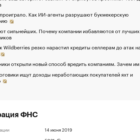
в
 проиграло. Как ИИ-агенты разрушают букмекерскую
рию
ют сильнейших. Почему компании избавляются от лучших
ников
к Wildberries резко нарастил кредиты селлерам до атак н
ики открыли новый способ вредить компаниям. Зачем им
оговики ищут доходы неработающих покупателей яхт и
р
рация ФНС
ации
14 июня 2019