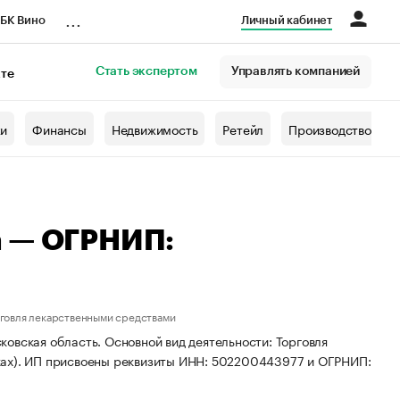
...
БК Вино
Личный кабинет
Стать экспертом
Управлять компанией
кте
азета
жи
Финансы
Недвижимость
Ретейл
Производство
а — ОГРНИП:
рговля лекарственными средствами
овская область. Основной вид деятельности: Торговля
ках). ИП присвоены реквизиты ИНН: 502200443977 и ОГРНИП: