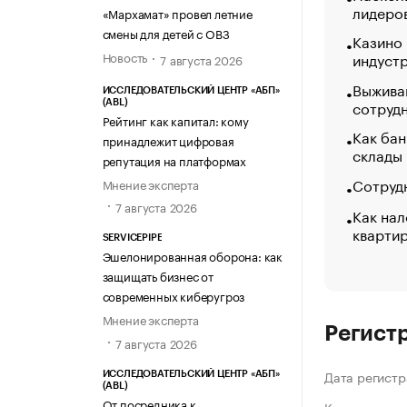
лидеро
«МАРХАМАТ»
«Мархамат» провел летние
смены для детей с ОВЗ
Казино
Новость
индуст
7 августа 2026
Выжива
ИССЛЕДОВАТЕЛЬСКИЙ ЦЕНТР «АБП»
сотруд
(ABL)
Рейтинг как капитал: кому
Как бан
принадлежит цифровая
склады
репутация на платформах
Сотрудн
Мнение эксперта
7 августа 2026
Как нал
кварти
SERVICEPIPE
Эшелонированная оборона: как
защищать бизнес от
современных киберугроз
Мнение эксперта
Регист
7 августа 2026
Дата регистр
ИССЛЕДОВАТЕЛЬСКИЙ ЦЕНТР «АБП»
(ABL)
От посредника к