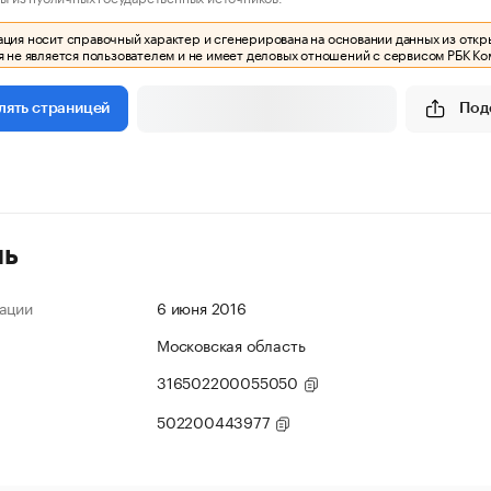
ия носит справочный характер и сгенерирована на основании данных из откр
 не является пользователем и не имеет деловых отношений с сервисом РБК Ко
Под
лять страницей
ль
ации
6 июня 2016
Московская область
316502200055050
502200443977