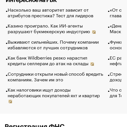
Интересное на РБК
Насколько ваш авторитет зависит от
«От спо
атрибутов престижа? Тест для лидеров
глава к
Казино проиграло. Как ИИ-агенты
«Деньги
разрушают букмекерскую индустрию
Маск в 
Выживают сильнейших. Почему компании
Функции
избавляются от лучших сотрудников
основ э
Как банк Wildberries резко нарастил
ЕС раз
кредиты селлерам до атак на склады
нефти —
Сотрудники открыли новый способ вредить
Стресс 
компаниям. Зачем им это
доходов
Как налоговики ищут доходы
Что обв
неработающих покупателей яхт и квартир
для Tel
Регистрация ФНС