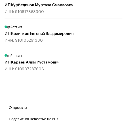
ИП Курбединов Муртаза Смаилович
ИНН: 910817868300
ДЕЙСТВУЕТ
ИП Козинкин Евгений Владимирович
ИНН: 910105291380
ДЕЙСТВУЕТ
ИП Караев Алим Рустамович
ИНН: 910907287606
О проекте
Поделиться новостью на РБК