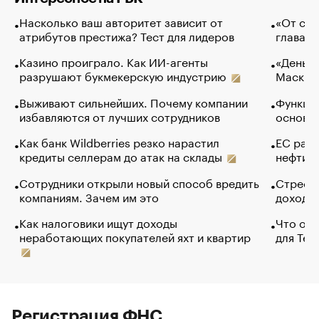
Насколько ваш авторитет зависит от
«От спо
атрибутов престижа? Тест для лидеров
глава к
Казино проиграло. Как ИИ-агенты
«Деньги
разрушают букмекерскую индустрию
Маск в 
Выживают сильнейших. Почему компании
Функции
избавляются от лучших сотрудников
основ э
Как банк Wildberries резко нарастил
ЕС раз
кредиты селлерам до атак на склады
нефти —
Сотрудники открыли новый способ вредить
Стресс 
компаниям. Зачем им это
доходов
Как налоговики ищут доходы
Что обв
неработающих покупателей яхт и квартир
для Tel
Регистрация ФНС