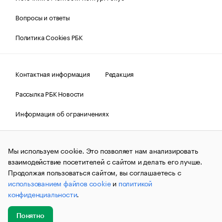
Вопросы и ответы
Политика Cookies РБК
Контактная информация
Редакция
Рассылка РБК Новости
Информация об ограничениях
Правовая информация
О соблюдении авторских прав
Мы используем cookie. Это позволяет нам анализировать
© АО «РОСБИЗНЕСКОНСАЛТИНГ»,
1995–2026.
Сообщения
и материалы информационного агентства «РБК»
взаимодействие посетителей с сайтом и делать его лучше.
(зарегистрировано Федеральной службой по надзору в сфере
Продолжая пользоваться сайтом, вы соглашаетесь с
связи, информационных технологий и массовых
использованием файлов cookie
и
политикой
коммуникаций (Роскомнадзор) 09.12.2015 за номером ИА
№ФС77-63848) сопровождаются пометкой «РБК». Отдельные
конфиденциальности
.
публикации могут содержать информацию,
не предназначенную для пользователей
до 18 лет.
companycardsfeedback@rbc.ru
Понятно