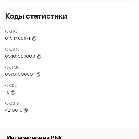
Коды статистики
ОКПО
0194466671
ОКАТО
05401369000
ОКТМО
05701000001
ОКФС
16
ОКОГУ
4210015
Интересное на РБК