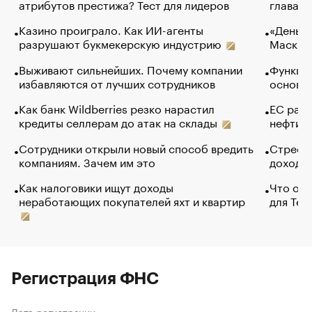
атрибутов престижа? Тест для лидеров
глава к
Казино проиграло. Как ИИ-агенты
«Деньги
разрушают букмекерскую индустрию
Маск в 
Выживают сильнейших. Почему компании
Функции
избавляются от лучших сотрудников
основ э
Как банк Wildberries резко нарастил
ЕС раз
кредиты селлерам до атак на склады
нефти —
Сотрудники открыли новый способ вредить
Стресс 
компаниям. Зачем им это
доходов
Как налоговики ищут доходы
Что обв
неработающих покупателей яхт и квартир
для Tel
Регистрация ФНС
Дата регистрации