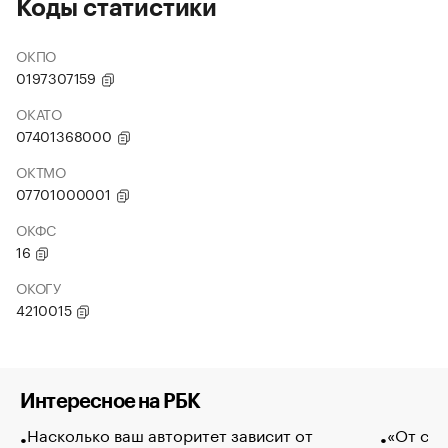
Коды статистики
ОКПО
0197307159
ОКАТО
07401368000
ОКТМО
07701000001
ОКФС
16
ОКОГУ
4210015
Интересное на РБК
Насколько ваш авторитет зависит от
«От спо