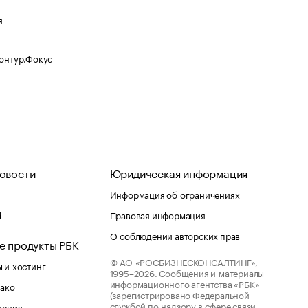
я
Контур.Фокус
овости
Юридическая информация
Информация об ограничениях
d
Правовая информация
О соблюдении авторских прав
е продукты РБК
© АО «РОСБИЗНЕСКОНСАЛТИНГ»,
 и хостинг
1995–2026.
Сообщения и материалы
информационного агентства «РБК»
лако
(зарегистрировано Федеральной
службой по надзору в сфере связи,
шения