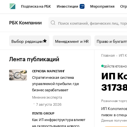
Подписка на РБК
Инвестиции
Мероприятия
Отр
Спорт
Школа управления РБК
РБК Образование
РБ
РБК Компании
Город
Стиль
Крипто
РБК Бизнес-среда
Дискусси
Выбор редакции
Менеджмент и HR
Право и бухгал
Спецпроекты СПб
Конференции СПб
Спецпроекты
Главная
ИП К
Технологии и медиа
Финансы
Рынок наличной валют
Лента публикаций
ДЕЙСТВУЕТ
ОБНО
СЕРКОВА МАРКЕТИНГ
ИП К
Стратегическая система
управляемой прибыли: где
3173
бизнес зарабатывает
Мнение эксперта
Розничная торг
7 августа 2026
ИП Колотилов
пивом в спе
ITENTIS GROUP
Как ИТ-инфраструктура влияет
Данные получен
на скорость вывода нового