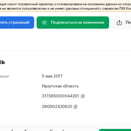
ия носит справочный характер и сгенерирована на основании данных из откр
 не является пользователем и не имеет деловых отношений с сервисом РБК Ко
Подписаться на изменения
По
лять страницей
ль
ации
5 мая 2017
Иркутская область
317385000044201
380502420625