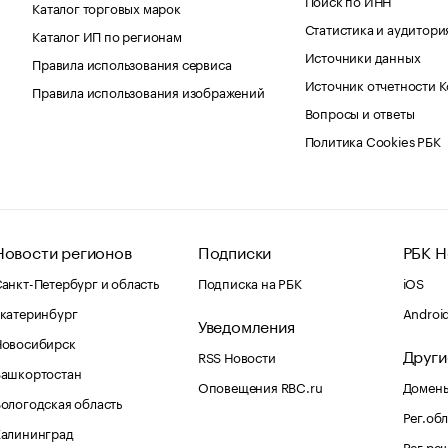
Каталог торговых марок
Статистика и аудитори
Каталог ИП по регионам
Источники данных
Правила использования сервиса
Источник отчетности 
Правила использования изображений
Вопросы и ответы
Политика Cookies РБК
Новости регионов
Подписки
РБК Н
анкт-Петербург и область
Подписка на РБК
iOS
катеринбург
Androi
Уведомления
Новосибирск
Други
RSS Новости
Башкортостан
Оповещения RBC.ru
Домены
ологодская область
Рег.об
Калининград
Рег.ре