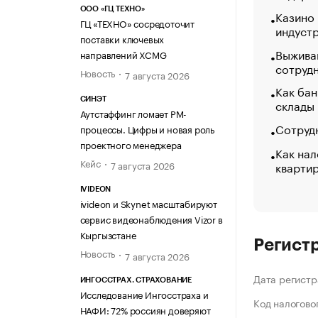
ООО «ГЦ ТЕХНО»
Казино
ГЦ «ТЕХНО» сосредоточит
индуст
поставки ключевых
Выжива
направлений XCMG
сотруд
Новость
7 августа 2026
Как бан
СИНЭТ
склады
Аутстаффинг ломает PM-
Сотрудн
процессы. Цифры и новая роль
проектного менеджера
Как нал
Кейс
кварти
7 августа 2026
IVIDEON
ivideon и Skynet масштабируют
сервис видеонаблюдения Vizor в
Кыргызстане
Регист
Новость
7 августа 2026
Дата регистр
ИНГОССТРАХ. СТРАХОВАНИЕ
Исследование Ингосстраха и
Код налогово
НАФИ: 72% россиян доверяют