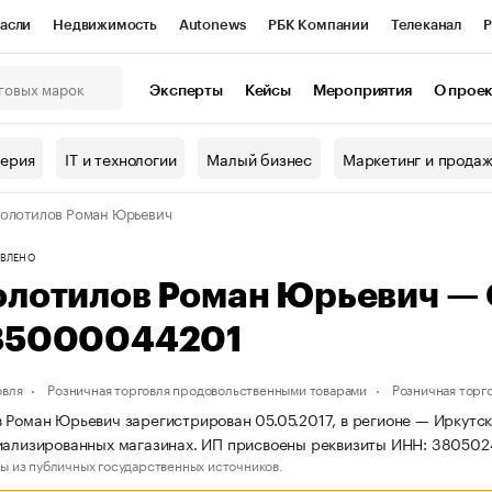
асли
Недвижимость
Autonews
РБК Компании
Телеканал
Р
К Курсы
РБК Life
Тренды
Визионеры
Национальные проекты
Эксперты
Кейсы
Мероприятия
О прое
онный клуб
Исследования
Кредитные рейтинги
Франшизы
Г
терия
IT и технологии
Малый бизнес
Маркетинг и прода
Проверка контрагентов
Политика
Экономика
Бизнес
олотилов Роман Юрьевич
ы
ВЛЕНО
олотилов Роман Юрьевич —
85000044201
овля
Розничная торговля продовольственными товарами
Розничная торг
 Роман Юрьевич зарегистрирован 05.05.2017, в регионе — Иркутск
циализированных магазинах. ИП присвоены реквизиты ИНН: 3805
ы из публичных государственных источников.