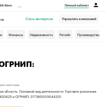
...
БК Вино
Личный кабинет
Стать экспертом
Управлять компанией
кте
азета
жи
Финансы
Недвижимость
Ретейл
Производство
 ОГРНИП:
овля напитками
ая область. Основной вид деятельности: Торговля розничная
02420625 и ОГРНИП: 317385000044201.