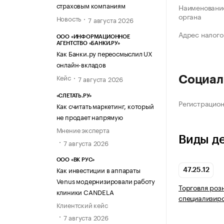
страховым компаниям
Наименование
органа
Новость
7 августа 2026
Адрес налого
ООО «ИНФОРМАЦИОННОЕ
АГЕНТСТВО «БАНКИ.РУ»
Как Банки.ру переосмыслил UX
онлайн-вкладов
Кейс
Социал
7 августа 2026
«СЛЕТАТЬ.РУ»
Регистрацио
Как считать маркетинг, который
не продает напрямую
Мнение эксперта
Виды д
7 августа 2026
ООО «ВК РУС»
Как инвестиции в аппараты
47.25.12
Venus модернизировали работу
Торговля роз
клиники CANDELA
специализир
Клиентский кейс
7 августа 2026