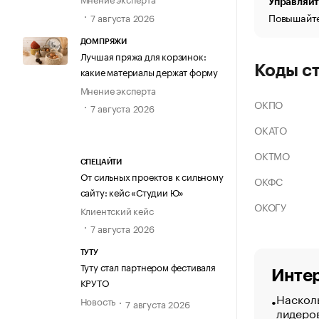
Управляйт
Повышайте
7 августа 2026
ДОМПРЯЖИ
Лучшая пряжа для корзинок:
Коды с
какие материалы держат форму
Мнение эксперта
ОКПО
7 августа 2026
ОКАТО
ОКТМО
СПЕЦАЙТИ
От сильных проектов к сильному
ОКФС
сайту: кейс «Студии Ю»
ОКОГУ
Клиентский кейс
7 августа 2026
ТУТУ
Туту стал партнером фестиваля
Интер
КРУТО
Насколь
Новость
7 августа 2026
лидеро