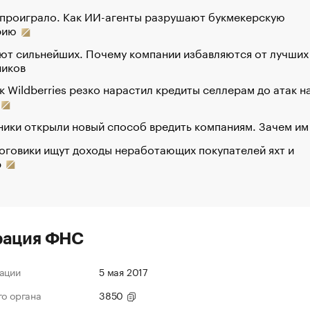
 проиграло. Как ИИ-агенты разрушают букмекерскую
рию
ют сильнейших. Почему компании избавляются от лучших
ников
к Wildberries резко нарастил кредиты селлерам до атак н
ики открыли новый способ вредить компаниям. Зачем им
оговики ищут доходы неработающих покупателей яхт и
р
рация ФНС
ации
5 мая 2017
го органа
3850