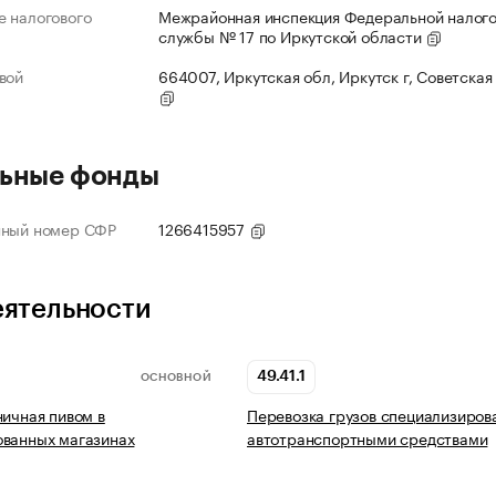
 налогового
Межрайонная инспекция Федеральной налог
службы № 17 по Иркутской области
вой
664007, Иркутская обл, Иркутск г, Советская 
ьные фонды
нный номер СФР
1266415957
еятельности
49.41.1
ОСНОВНОЙ
ничная пивом в
Перевозка грузов специализиро
ованных магазинах
автотранспортными средствами