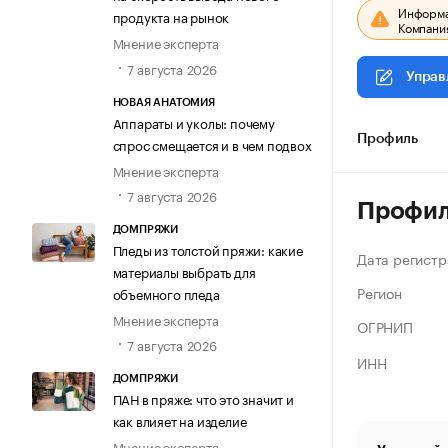
Информац
продукта на рынок
Компания
Мнение эксперта
7 августа 2026
Управ
НОВАЯ АНАТОМИЯ
Аппараты и уколы: почему
Профиль
спрос смещается и в чем подвох
Мнение эксперта
7 августа 2026
Профи
ДОМПРЯЖИ
Пледы из толстой пряжи: какие
Дата регистр
материалы выбрать для
Регион
объемного пледа
Мнение эксперта
ОГРНИП
7 августа 2026
ИНН
ДОМПРЯЖИ
ПАН в пряже: что это значит и
как влияет на изделие
Мнение эксперта