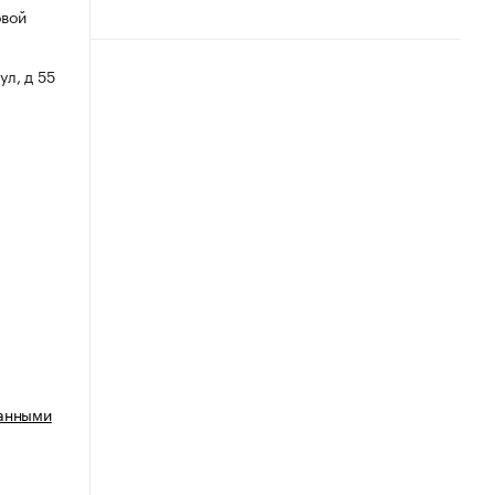
овой
ул, д 55
ванными