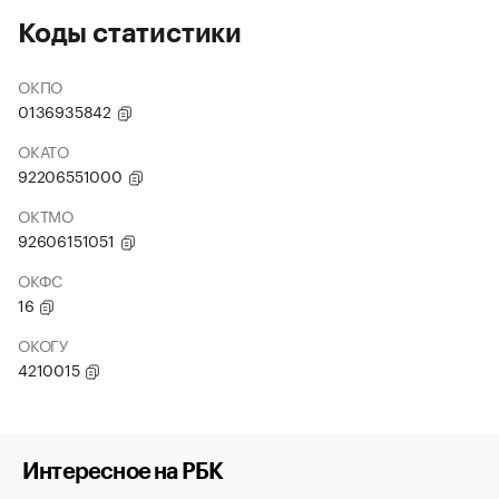
Коды статистики
ОКПО
0136935842
ОКАТО
92206551000
ОКТМО
92606151051
ОКФС
16
ОКОГУ
4210015
Интересное на РБК