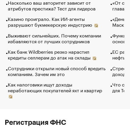
Насколько ваш авторитет зависит от
«От спо
атрибутов престижа? Тест для лидеров
глава к
Казино проиграло. Как ИИ-агенты
«Деньги
разрушают букмекерскую индустрию
Маск в 
Выживают сильнейших. Почему компании
Функции
избавляются от лучших сотрудников
основ э
Как банк Wildberries резко нарастил
ЕС раз
кредиты селлерам до атак на склады
нефти —
Сотрудники открыли новый способ вредить
Стресс 
компаниям. Зачем им это
доходов
Как налоговики ищут доходы
Что обв
неработающих покупателей яхт и квартир
для Tel
Регистрация ФНС