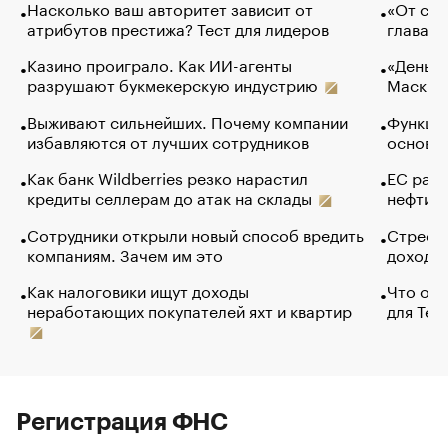
Насколько ваш авторитет зависит от
«От спо
атрибутов престижа? Тест для лидеров
глава к
Казино проиграло. Как ИИ-агенты
«Деньги
разрушают букмекерскую индустрию
Маск в 
Выживают сильнейших. Почему компании
Функции
избавляются от лучших сотрудников
основ э
Как банк Wildberries резко нарастил
ЕС раз
кредиты селлерам до атак на склады
нефти —
Сотрудники открыли новый способ вредить
Стресс 
компаниям. Зачем им это
доходов
Как налоговики ищут доходы
Что обв
неработающих покупателей яхт и квартир
для Tel
Регистрация ФНС