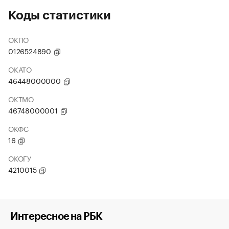
Коды статистики
ОКПО
0126524890
ОКАТО
46448000000
ОКТМО
46748000001
ОКФС
16
ОКОГУ
4210015
Интересное на РБК