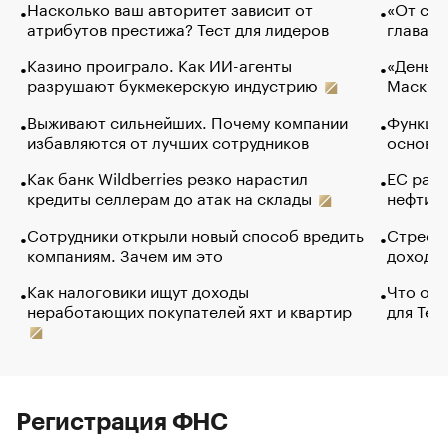
Насколько ваш авторитет зависит от
«От спо
атрибутов престижа? Тест для лидеров
глава к
Казино проиграло. Как ИИ-агенты
«Деньги
разрушают букмекерскую индустрию
Маск в 
Выживают сильнейших. Почему компании
Функции
избавляются от лучших сотрудников
основ э
Как банк Wildberries резко нарастил
ЕС раз
кредиты селлерам до атак на склады
нефти —
Сотрудники открыли новый способ вредить
Стресс 
компаниям. Зачем им это
доходов
Как налоговики ищут доходы
Что обв
неработающих покупателей яхт и квартир
для Tel
Регистрация ФНС