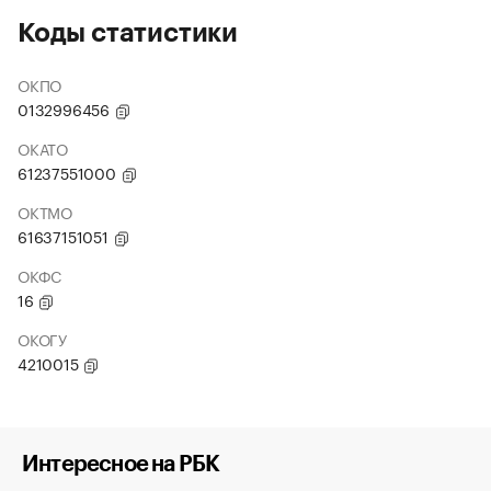
Коды статистики
ОКПО
0132996456
ОКАТО
61237551000
ОКТМО
61637151051
ОКФС
16
ОКОГУ
4210015
Интересное на РБК