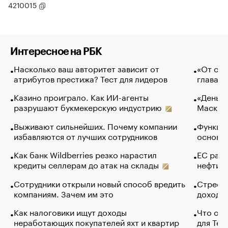
4210015
Интересное на РБК
Насколько ваш авторитет зависит от
«От спо
атрибутов престижа? Тест для лидеров
глава к
Казино проиграло. Как ИИ-агенты
«Деньги
разрушают букмекерскую индустрию
Маск в 
Выживают сильнейших. Почему компании
Функции
избавляются от лучших сотрудников
основ э
Как банк Wildberries резко нарастил
ЕС раз
кредиты селлерам до атак на склады
нефти —
Сотрудники открыли новый способ вредить
Стресс 
компаниям. Зачем им это
доходов
Как налоговики ищут доходы
Что обв
неработающих покупателей яхт и квартир
для Tel