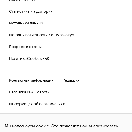
Статистика и аудитория
Источники данных
Источник отчетности Контур.Фокус
Вопросы и ответы
Политика Cookies РБК
Контактная информация
Редакция
Рассылка РБК Новости
Информация об ограничениях
Правовая информация
О соблюдении авторских прав
Мы используем cookie. Это позволяет нам анализировать
© АО «РОСБИЗНЕСКОНСАЛТИНГ»,
1995–2026.
Сообщения
и материалы информационного агентства «РБК»
взаимодействие посетителей с сайтом и делать его лучше.