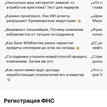
Насколько ваш авторитет зависит от
«От спо
атрибутов престижа? Тест для лидеров
глава к
Казино проиграло. Как ИИ-агенты
«Деньги
разрушают букмекерскую индустрию
Маск в 
Выживают сильнейших. Почему компании
Функции
избавляются от лучших сотрудников
основ э
Как банк Wildberries резко нарастил
ЕС раз
кредиты селлерам до атак на склады
нефти —
Сотрудники открыли новый способ вредить
Стресс 
компаниям. Зачем им это
доходов
Как налоговики ищут доходы
Что обв
неработающих покупателей яхт и квартир
для Tel
Регистрация ФНС