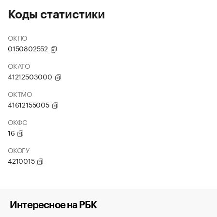
Коды статистики
ОКПО
0150802552
ОКАТО
41212503000
ОКТМО
41612155005
ОКФС
16
ОКОГУ
4210015
Интересное на РБК