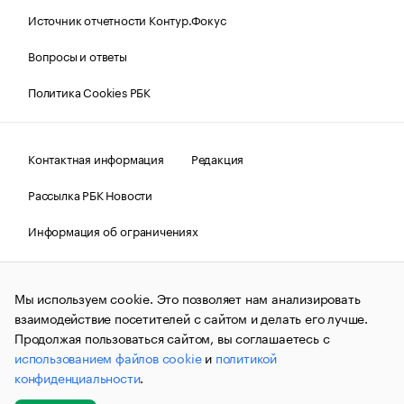
Источник отчетности Контур.Фокус
Вопросы и ответы
Политика Cookies РБК
Контактная информация
Редакция
Рассылка РБК Новости
Информация об ограничениях
Правовая информация
О соблюдении авторских прав
Мы используем cookie. Это позволяет нам анализировать
© АО «РОСБИЗНЕСКОНСАЛТИНГ»,
1995–2026.
Сообщения
и материалы информационного агентства «РБК»
взаимодействие посетителей с сайтом и делать его лучше.
(зарегистрировано Федеральной службой по надзору в сфере
Продолжая пользоваться сайтом, вы соглашаетесь с
связи, информационных технологий и массовых
использованием файлов cookie
и
политикой
коммуникаций (Роскомнадзор) 09.12.2015 за номером ИА
№ФС77-63848) сопровождаются пометкой «РБК». Отдельные
конфиденциальности
.
публикации могут содержать информацию,
не предназначенную для пользователей