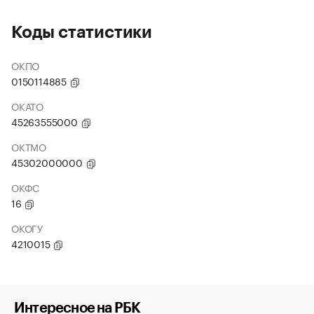
Коды статистики
ОКПО
0150114885
ОКАТО
45263555000
ОКТМО
45302000000
ОКФС
16
ОКОГУ
4210015
Интересное на РБК