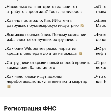
Насколько ваш авторитет зависит от
«От спо
атрибутов престижа? Тест для лидеров
глава к
Казино проиграло. Как ИИ-агенты
«Деньги
разрушают букмекерскую индустрию
Маск в 
Выживают сильнейших. Почему компании
Функции
избавляются от лучших сотрудников
основ э
Как банк Wildberries резко нарастил
ЕС раз
кредиты селлерам до атак на склады
нефти —
Сотрудники открыли новый способ вредить
Стресс 
компаниям. Зачем им это
доходов
Как налоговики ищут доходы
Что обв
неработающих покупателей яхт и квартир
для Tel
Регистрация ФНС