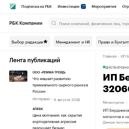
Подписка на РБК
Инвестиции
Мероприятия
Отр
Спорт
Школа управления РБК
РБК Образование
РБ
РБК Компании
Город
Стиль
Крипто
РБК Бизнес-среда
Дискусси
Выбор редакции
Менеджмент и HR
Право и бухгал
Спецпроекты СПб
Конференции СПб
Спецпроекты
Главная
ИП Б
Технологии и медиа
Финансы
Рынок наличной валют
Лента публикаций
ДЕЙСТВУЕТ
ОБНО
ООО «РЕММА ТРЕЙД»
ИП Б
Что мешает развитию
премиального сырного рынка в
3206
России
Интервью
6 августа 2026
Металлургия
ИП Бердников
АПКБК
Цена молчания: как скрытая
металлов и н
корпоративная агрессия
Данные получен
разрушает бизнес