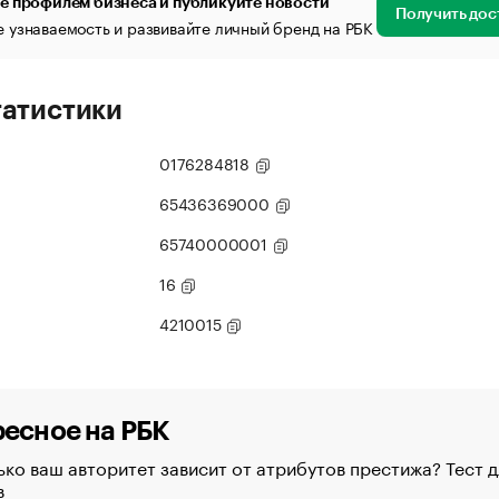
е профилем бизнеса и публикуйте новости
Получить дос
 узнаваемость и развивайте личный бренд на РБК
татистики
0176284818
65436369000
65740000001
16
4210015
есное на РБК
ко ваш авторитет зависит от атрибутов престижа? Тест д
в