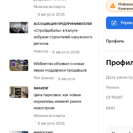
Информац
Мнение эксперта
Компания
6 августа 2026
Управ
АССОЦИАЦИЯ ПРЕДПРИНИМАТЕЛЕЙ
«Стройдебаты» в Калуге
собрали строителей калужского
Профиль
региона
Новость
6 августа 2026
Профи
Wildberries объявил о новых
мерах поддержки продавцов
Дата регистр
РБК Бизнес
6 августа
Регион
SMARENT
Цена парковки: как новые
ОГРНИП
нормативы изменят рынок
ИНН
новостроек
Мнение эксперта
6 августа 2026
ФИЛОСОФТ