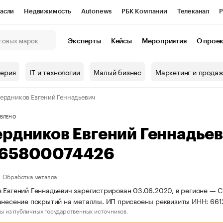
асли
Недвижимость
Autonews
РБК Компании
Телеканал
Р
К Курсы
РБК Life
Тренды
Визионеры
Национальные проекты
Эксперты
Кейсы
Мероприятия
О прое
онный клуб
Исследования
Кредитные рейтинги
Франшизы
Г
терия
IT и технологии
Малый бизнес
Маркетинг и прода
Проверка контрагентов
Политика
Экономика
Бизнес
ердников Евгений Геннадьевич
ы
ВЛЕНО
ердников Евгений Геннадье
65800074426
Обработка металла
 Евгений Геннадьевич зарегистрирован 03.06.2020, в регионе — С
анесение покрытий на металлы. ИП присвоены реквизиты ИНН: 6
ы из публичных государственных источников.