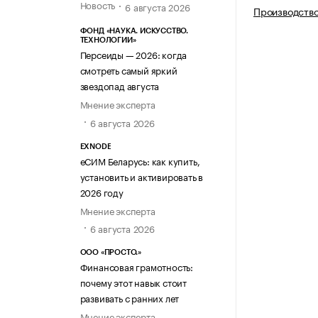
Новость
6 августа 2026
Производство
ФОНД «НАУКА. ИСКУССТВО.
ТЕХНОЛОГИИ»
Персеиды — 2026: когда
смотреть самый яркий
звездопад августа
Мнение эксперта
6 августа 2026
EXNODE
еСИМ Беларусь: как купить,
установить и активировать в
2026 году
Мнение эксперта
6 августа 2026
ООО «ПРОСТО.»
Финансовая грамотность:
почему этот навык стоит
развивать с ранних лет
Мнение эксперта