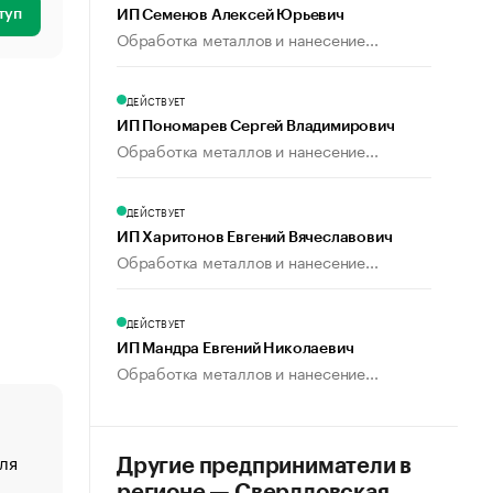
туп
ИП Семенов Алексей Юрьевич
Обработка металлов и нанесение...
ДЕЙСТВУЕТ
ИП Пономарев Сергей Владимирович
Обработка металлов и нанесение...
ДЕЙСТВУЕТ
ИП Харитонов Евгений Вячеславович
Обработка металлов и нанесение...
ДЕЙСТВУЕТ
ИП Мандра Евгений Николаевич
Обработка металлов и нанесение...
ля
«От спорта тело стареет иначе». Как живет глава ко
Другие предприниматели в
создавшей GTA