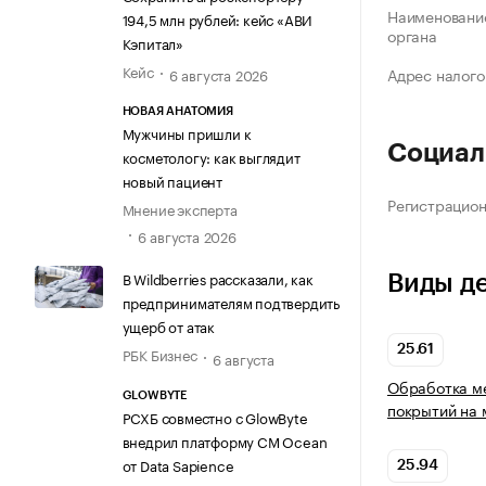
Наименование
194,5 млн рублей: кейс «АВИ
органа
Кэпитал»
Кейс
Адрес налого
6 августа 2026
НОВАЯ АНАТОМИЯ
Мужчины пришли к
Социал
косметологу: как выглядит
новый пациент
Регистрацио
Мнение эксперта
6 августа 2026
В Wildberries рассказали, как
Виды д
предпринимателям подтвердить
ущерб от атак
25.61
РБК Бизнес
6 августа
Обработка ме
GLOWBYTE
покрытий на
РСХБ совместно с GlowByte
внедрил платформу CM Ocean
от Data Sapience
25.94