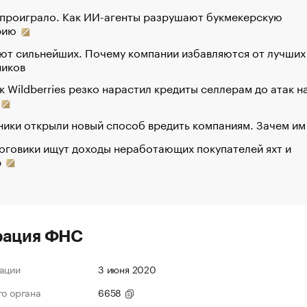
 проиграло. Как ИИ-агенты разрушают букмекерскую
рию
ют сильнейших. Почему компании избавляются от лучших
ников
к Wildberries резко нарастил кредиты селлерам до атак н
ики открыли новый способ вредить компаниям. Зачем им
оговики ищут доходы неработающих покупателей яхт и
р
рация ФНС
ации
3 июня 2020
го органа
6658