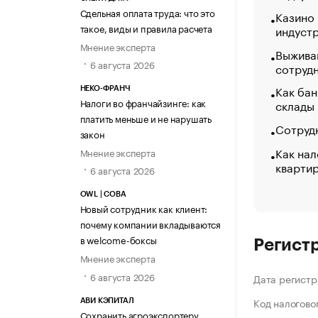
Сдельная оплата труда: что это
Казино
такое, виды и правила расчета
индуст
Мнение эксперта
Выжива
6 августа 2026
сотруд
Как бан
НЕКО-ФРАНЧ
Налоги во франчайзинге: как
склады
платить меньше и не нарушать
Сотрудн
закон
Как нал
Мнение эксперта
кварти
6 августа 2026
OWL | СОВА
Новый сотрудник как клиент:
почему компании вкладываются
в welcome-боксы
Регист
Мнение эксперта
6 августа 2026
Дата регистр
Код налогово
АВИ КЭПИТАЛ
Сохранить агроэкспортеру