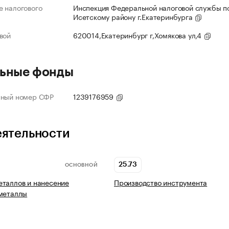
 налогового
Инспекция Федеральной налоговой службы по
Исетскому району г.Екатеринбурга
вой
620014,Екатеринбург г,Хомякова ул,4
ьные фонды
нный номер СФР
1239176959
еятельности
25.73
ОСНОВНОЙ
таллов и нанесение
Производство инструмента
 металлы