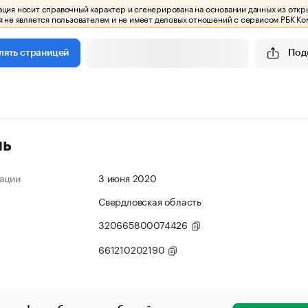
ия носит справочный характер и сгенерирована на основании данных из откр
 не является пользователем и не имеет деловых отношений с сервисом РБК Ко
Под
лять страницей
ль
ации
3 июня 2020
Свердловская область
320665800074426
661210202190