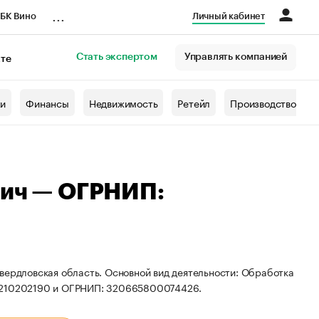
...
БК Вино
Личный кабинет
Стать экспертом
Управлять компанией
кте
азета
жи
Финансы
Недвижимость
Ретейл
Производство
вич — ОГРНИП:
вердловская область. Основной вид деятельности: Обработка
61210202190 и ОГРНИП: 320665800074426.