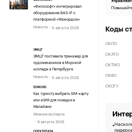
Управляйт
«Философт» интегрировал
Повышайте
оборудование BAS-IP с
платформой «Мажордом»
Новость
6 августа 2026
Коды с
ОКПО
ЭМЦТ
ОКАТО
ЭМЦТ поставила тренажер для
судомехаников в Морской
ОКТМО
колледж в Петербурге
ОКФС
Новость
6 августа 2026
ОКОГУ
ESIM365
Как туристу выбрать SIM-карту
или eSIM для поездки в
Малайзию
Интер
Мнение эксперта
6 августа 2026
Насколь
лидеро
СПЕКТРДАТА