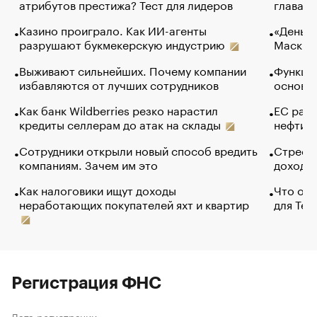
атрибутов престижа? Тест для лидеров
глава к
Казино проиграло. Как ИИ-агенты
«Деньги
разрушают букмекерскую индустрию
Маск в 
Выживают сильнейших. Почему компании
Функции
избавляются от лучших сотрудников
основ э
Как банк Wildberries резко нарастил
ЕС раз
кредиты селлерам до атак на склады
нефти —
Сотрудники открыли новый способ вредить
Стресс 
компаниям. Зачем им это
доходов
Как налоговики ищут доходы
Что обв
неработающих покупателей яхт и квартир
для Tel
Регистрация ФНС
Дата регистрации