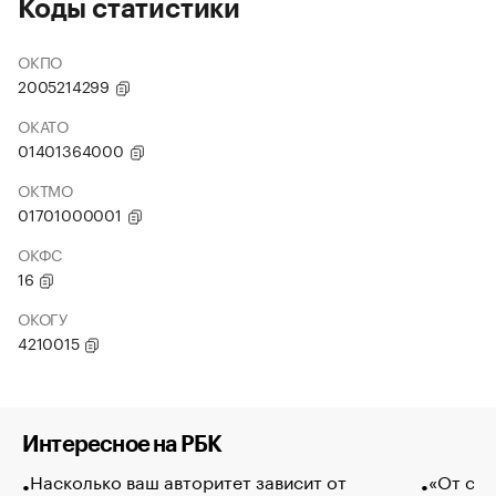
Коды статистики
ОКПО
2005214299
ОКАТО
01401364000
ОКТМО
01701000001
ОКФС
16
ОКОГУ
4210015
Интересное на РБК
Насколько ваш авторитет зависит от
«От спо