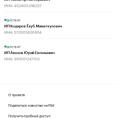
ИНН: 402400356207
ДЕЙСТВУЕТ
ИП Кодиров Ёкуб Маматкулович
ИНН: 570305930954
ДЕЙСТВУЕТ
ИП Авезов Юрий Евгеньевич
ИНН: 391001247103
О проекте
Поделиться новостью на РБК
Получить пробный доступ