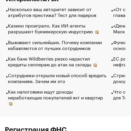
Насколько ваш авторитет зависит от
«От спо
атрибутов престижа? Тест для лидеров
глава к
Казино проиграло. Как ИИ-агенты
«Деньги
разрушают букмекерскую индустрию
Маск в 
Выживают сильнейших. Почему компании
Функции
избавляются от лучших сотрудников
основ э
Как банк Wildberries резко нарастил
ЕС раз
кредиты селлерам до атак на склады
нефти —
Сотрудники открыли новый способ вредить
Стресс 
компаниям. Зачем им это
доходов
Как налоговики ищут доходы
Что обв
неработающих покупателей яхт и квартир
для Tel
Регистрация ФНС