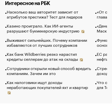
Интересное на РБК
Насколько ваш авторитет зависит от
«От спо
атрибутов престижа? Тест для лидеров
глава к
Казино проиграло. Как ИИ-агенты
«Деньги
разрушают букмекерскую индустрию
Маск в 
Выживают сильнейших. Почему компании
Функции
избавляются от лучших сотрудников
основ э
Как банк Wildberries резко нарастил
ЕС раз
кредиты селлерам до атак на склады
нефти —
Сотрудники открыли новый способ вредить
Стресс 
компаниям. Зачем им это
доходов
Как налоговики ищут доходы
Что обв
неработающих покупателей яхт и квартир
для Tel