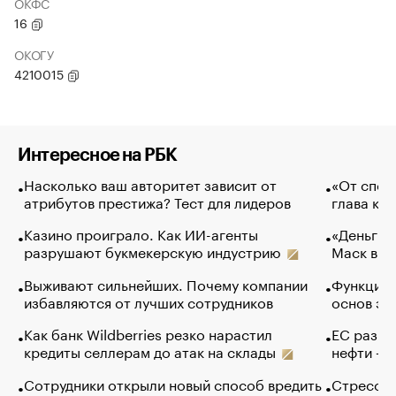
ОКФС
16
ОКОГУ
4210015
Интересное на РБК
Насколько ваш авторитет зависит от
«От спор
атрибутов престижа? Тест для лидеров
глава ко
Казино проиграло. Как ИИ-агенты
«Деньги б
разрушают букмекерскую индустрию
Маск в и
Выживают сильнейших. Почему компании
Функции 
избавляются от лучших сотрудников
основ эф
Как банк Wildberries резко нарастил
ЕС разре
кредиты селлерам до атак на склады
нефти — 
Сотрудники открыли новый способ вредить
Стресс о