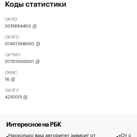
Коды статистики
ОКПО
2015894403
ОКАТО
07401368000
ОКТМО
07701000001
ОКФС
16
ОКОГУ
4210015
Интересное на РБК
Насколько ваш авторитет зависит от
«От спо