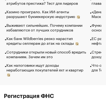
атрибутов престижа? Тест для лидеров
глава к
Казино проиграло. Как ИИ-агенты
«Деньги
разрушают букмекерскую индустрию
Маск в 
Выживают сильнейших. Почему компании
Функции
избавляются от лучших сотрудников
основ э
Как банк Wildberries резко нарастил
ЕС раз
кредиты селлерам до атак на склады
нефти —
Сотрудники открыли новый способ вредить
Стресс 
компаниям. Зачем им это
доходов
Как налоговики ищут доходы
Что обв
неработающих покупателей яхт и квартир
для Tel
Регистрация ФНС