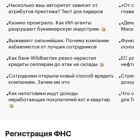
Насколько ваш авторитет зависит от
«От спо
атрибутов престижа? Тест для лидеров
глава к
Казино проиграло. Как ИИ-агенты
«Деньги
разрушают букмекерскую индустрию
Маск в 
Выживают сильнейших. Почему компании
Функции
избавляются от лучших сотрудников
основ э
Как банк Wildberries резко нарастил
ЕС раз
кредиты селлерам до атак на склады
нефти —
Сотрудники открыли новый способ вредить
Стресс 
компаниям. Зачем им это
доходов
Как налоговики ищут доходы
Что обв
неработающих покупателей яхт и квартир
для Tel
Регистрация ФНС