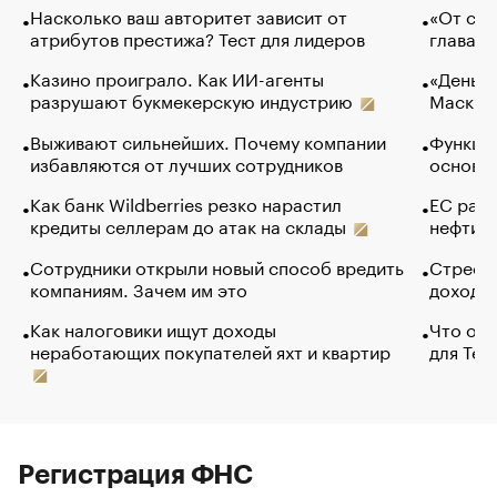
Насколько ваш авторитет зависит от
«От спо
атрибутов престижа? Тест для лидеров
глава к
Казино проиграло. Как ИИ-агенты
«Деньги
разрушают букмекерскую индустрию
Маск в 
Выживают сильнейших. Почему компании
Функции
избавляются от лучших сотрудников
основ э
Как банк Wildberries резко нарастил
ЕС раз
кредиты селлерам до атак на склады
нефти —
Сотрудники открыли новый способ вредить
Стресс 
компаниям. Зачем им это
доходов
Как налоговики ищут доходы
Что обв
неработающих покупателей яхт и квартир
для Tel
Регистрация ФНС