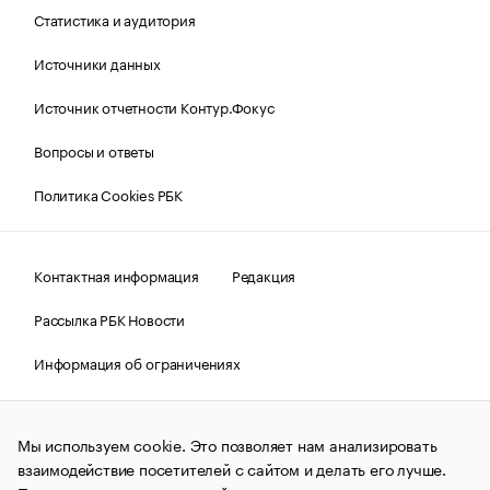
Статистика и аудитория
Источники данных
Источник отчетности Контур.Фокус
Вопросы и ответы
Политика Cookies РБК
Контактная информация
Редакция
Рассылка РБК Новости
Информация об ограничениях
Правовая информация
О соблюдении авторских прав
Мы используем cookie. Это позволяет нам анализировать
© АО «РОСБИЗНЕСКОНСАЛТИНГ»,
1995–2026.
Сообщения
и материалы информационного агентства «РБК»
взаимодействие посетителей с сайтом и делать его лучше.
(зарегистрировано Федеральной службой по надзору в сфере