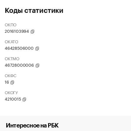
Коды статистики
ОКПО
2016103994
ОКАТО
46428506000
ОКТМО
46728000006
ОКФС
16
ОКОГУ
4210015
Интересное на РБК