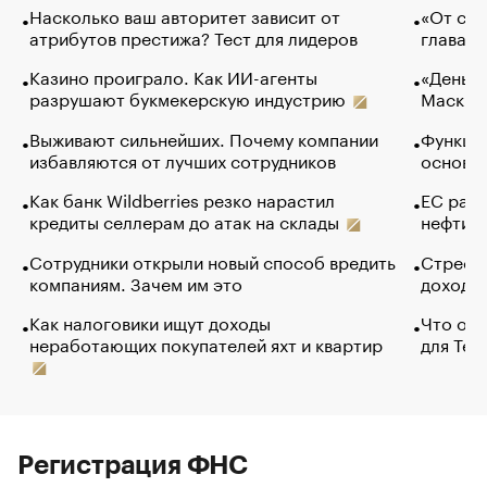
Насколько ваш авторитет зависит от
«От спо
атрибутов престижа? Тест для лидеров
глава к
Казино проиграло. Как ИИ-агенты
«Деньги
разрушают букмекерскую индустрию
Маск в 
Выживают сильнейших. Почему компании
Функции
избавляются от лучших сотрудников
основ э
Как банк Wildberries резко нарастил
ЕС раз
кредиты селлерам до атак на склады
нефти —
Сотрудники открыли новый способ вредить
Стресс 
компаниям. Зачем им это
доходов
Как налоговики ищут доходы
Что обв
неработающих покупателей яхт и квартир
для Tel
Регистрация ФНС