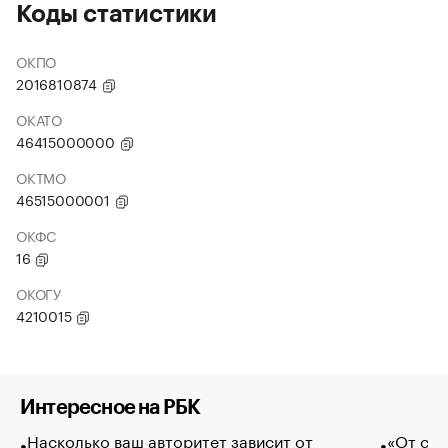
Коды статистики
ОКПО
2016810874
ОКАТО
46415000000
ОКТМО
46515000001
ОКФС
16
ОКОГУ
4210015
Интересное на РБК
Насколько ваш авторитет зависит от
«От спо