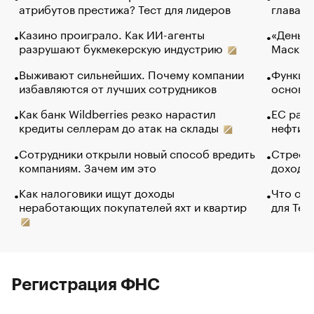
атрибутов престижа? Тест для лидеров
глава к
Казино проиграло. Как ИИ-агенты
«Деньги
разрушают букмекерскую индустрию
Маск в 
Выживают сильнейших. Почему компании
Функции
избавляются от лучших сотрудников
основ э
Как банк Wildberries резко нарастил
ЕС раз
кредиты селлерам до атак на склады
нефти —
Сотрудники открыли новый способ вредить
Стресс 
компаниям. Зачем им это
доходов
Как налоговики ищут доходы
Что обв
неработающих покупателей яхт и квартир
для Tel
Регистрация ФНС