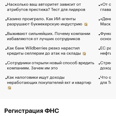
Насколько ваш авторитет зависит от
«От спо
атрибутов престижа? Тест для лидеров
глава к
Казино проиграло. Как ИИ-агенты
«Деньги
разрушают букмекерскую индустрию
Маск в 
Выживают сильнейших. Почему компании
Функции
избавляются от лучших сотрудников
основ э
Как банк Wildberries резко нарастил
ЕС раз
кредиты селлерам до атак на склады
нефти —
Сотрудники открыли новый способ вредить
Стресс 
компаниям. Зачем им это
доходов
Как налоговики ищут доходы
Что обв
неработающих покупателей яхт и квартир
для Tel
Регистрация ФНС