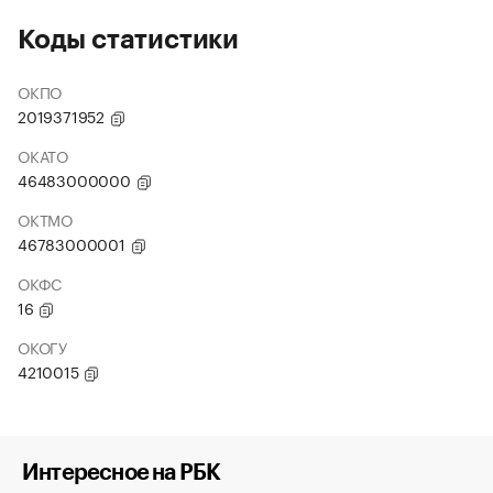
Коды статистики
ОКПО
2019371952
ОКАТО
46483000000
ОКТМО
46783000001
ОКФС
16
ОКОГУ
4210015
Интересное на РБК