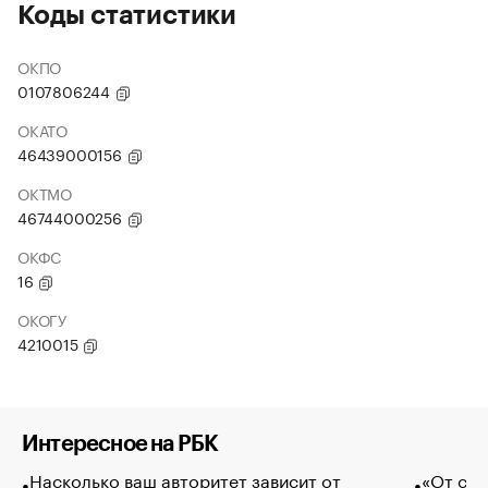
Коды статистики
ОКПО
0107806244
ОКАТО
46439000156
ОКТМО
46744000256
ОКФС
16
ОКОГУ
4210015
Интересное на РБК
Насколько ваш авторитет зависит от
«От спо