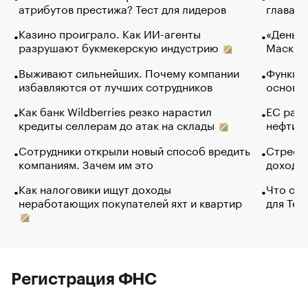
атрибутов престижа? Тест для лидеров
глава к
Казино проиграло. Как ИИ-агенты
«Деньги
разрушают букмекерскую индустрию
Маск в 
Выживают сильнейших. Почему компании
Функции
избавляются от лучших сотрудников
основ э
Как банк Wildberries резко нарастил
ЕС раз
кредиты селлерам до атак на склады
нефти —
Сотрудники открыли новый способ вредить
Стресс 
компаниям. Зачем им это
доходов
Как налоговики ищут доходы
Что обв
неработающих покупателей яхт и квартир
для Tel
Регистрация ФНС