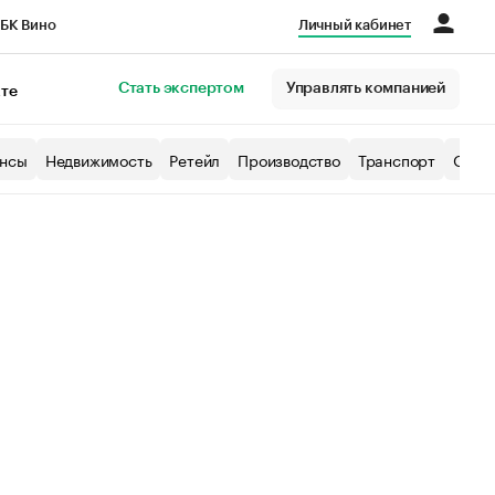
БК Вино
Личный кабинет
Город
Стать экспертом
Управлять компанией
кте
нсы
Недвижимость
Ретейл
Производство
Транспорт
Образ