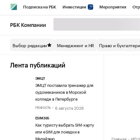
Подписка на РБК
Инвестиции
Мероприятия
Отр
Спорт
Школа управления РБК
РБК Образование
РБ
РБК Компании
Стиль
Крипто
РБК Бизнес-среда
Дискуссионный кл
Выбор редакции
Менеджмент и HR
Право и бухгалтер
Спецпроекты СПб
Конференции СПб
Спецпроекты
Технологии и медиа
Финансы
Рынок наличной валют
Лента публикаций
ЭМЦТ
ЭМЦТ поставила тренажер для
судомехаников в Морской
колледж в Петербурге
Новость
6 августа 2026
ESIM365
Как туристу выбрать SIM-карту
или eSIM для поездки в
Малайзию
Главная
ИП Ш