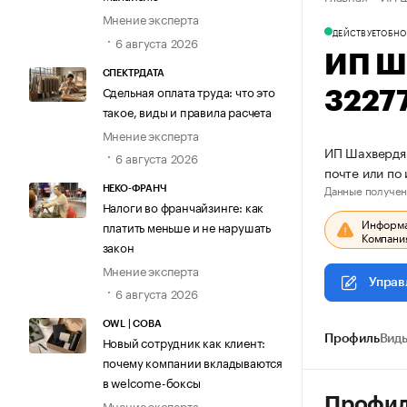
Мнение эксперта
ДЕЙСТВУЕТ
ОБНО
6 августа 2026
ИП Ш
СПЕКТРДАТА
Сдельная оплата труда: что это
3227
такое, виды и правила расчета
Мнение эксперта
ИП Шахвердян
6 августа 2026
почте или по
Данные получен
НЕКО-ФРАНЧ
Налоги во франчайзинге: как
Информац
платить меньше и не нарушать
Компания
закон
Мнение эксперта
Управ
6 августа 2026
OWL | СОВА
Профиль
Виды
Новый сотрудник как клиент:
почему компании вкладываются
в welcome-боксы
Профи
Мнение эксперта