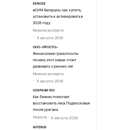
EXNODE
еСИМ Беларусь: как купить,
установить и активировать в
2026 году
Мнение эксперта
6 августа 2026
ООО «ПРОСТО.»
Финансовая грамотность:
почему этот навык стоит
развивать с ранних лет
Мнение эксперта
6 августа 2026
СОХРАНИ ЛЕС
Как бизнес помогает
восстановить леса Подмосковья
после урагана
Новость
6 августа 2026
ASTERUS