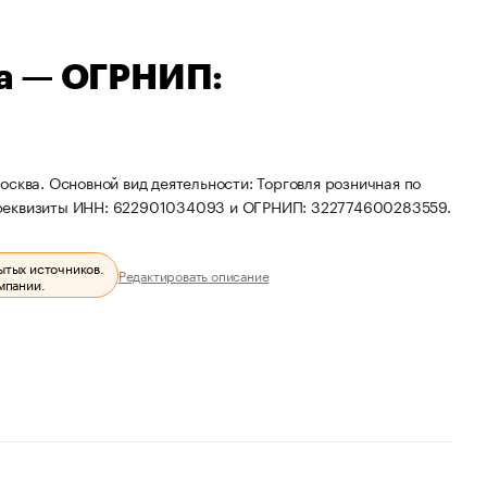
а — ОГРНИП:
сква. Основной вид деятельности: Торговля розничная по
 реквизиты ИНН: 622901034093 и ОГРНИП: 322774600283559.
ытых источников.
Редактировать описание
мпании.