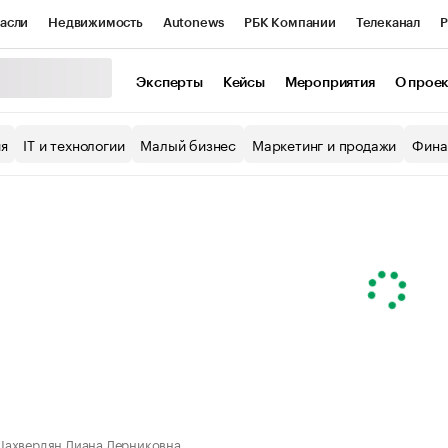
асли
Недвижимость
Autonews
РБК Компании
Телеканал
Р
К Курсы
РБК Life
Тренды
Визионеры
Национальные проекты
Эксперты
Кейсы
Мероприятия
О прое
уб
Исследования
Кредитные рейтинги
Франшизы
Газета
ия
IT и технологии
Малый бизнес
Маркетинг и продажи
Фина
Проверка контрагентов
Политика
Экономика
Бизнес
ы
ахвердян Лиана Лерниковна