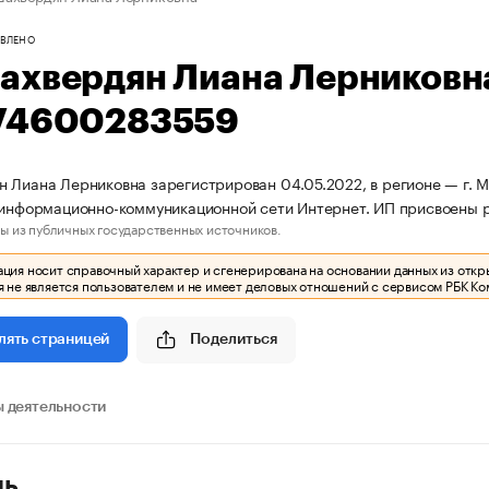
ВЛЕНО
ахвердян Лиана Лерниковн
74600283559
 Лиана Лерниковна зарегистрирован 04.05.2022, в регионе — г. Мо
 информационно-коммуникационной сети Интернет. ИП присвоены
ы из публичных государственных источников.
ия носит справочный характер и сгенерирована на основании данных из откр
 не является пользователем и не имеет деловых отношений с сервисом РБК Ко
Поделиться
лять страницей
 деятельности
ль