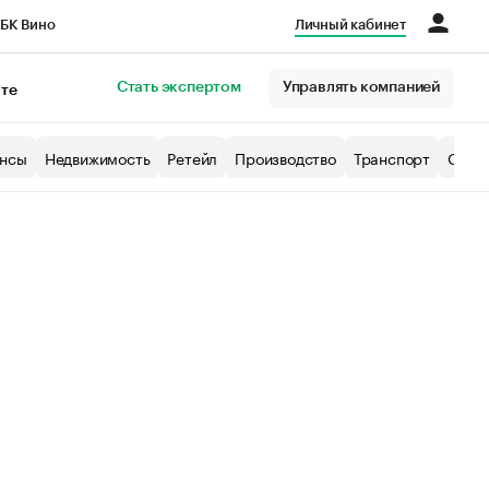
БК Вино
Личный кабинет
Город
Стать экспертом
Управлять компанией
кте
нсы
Недвижимость
Ретейл
Производство
Транспорт
Образ