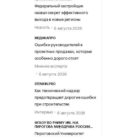
Федеральный застройщик
назвал секрет эффективного
выхода в новые регионы
Новость
6 августа 2026
МЕДИКАПРО
Ошибки руководителей в
проектных продажах, которые
особенно дорого стоят
Мнение эксперта
6 августа 2026
STENKIN.PRO
Как технический надзор
предотвращает дорогие ошибки
при строительстве
Интервью
6 августа 2026
ФГАОУ ВО РНИМУ ИМ. Н.И.
ПИРОГОВА МИНЗДРАВА РОССИИ
(ПИРОГОВСКИЙ УНИВЕРСИТЕТ)
Пироговский Университет