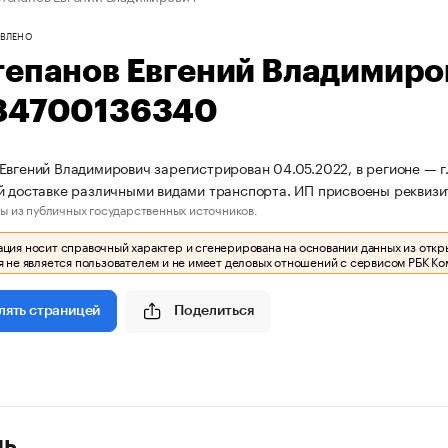
ВЛЕНО
тепанов Евгений Владимир
84700136340
Евгений Владимирович зарегистрирован 04.05.2022, в регионе — г.
й доставке различными видами транспорта. ИП присвоены рекви
ы из публичных государственных источников.
ия носит справочный характер и сгенерирована на основании данных из откр
 не является пользователем и не имеет деловых отношений с сервисом РБК Ко
Поделиться
лять страницей
ль