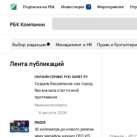
Подписка на РБК
Инвестиции
Мероприятия
Отр
Спорт
Школа управления РБК
РБК Образование
РБ
РБК Компании
Стиль
Крипто
РБК Бизнес-среда
Дискуссионный кл
Выбор редакции
Менеджмент и HR
Право и бухгалтер
Спецпроекты СПб
Конференции СПб
Спецпроекты
Технологии и медиа
Финансы
Рынок наличной валют
Лента публикаций
ОНЛАЙН СЕРВИС РОС-БИЛЕТ РУ
Суздаль без рельсов: как город
без вокзала стал точкой
притяжения
Мнение эксперта
6 августа 2026
ЕМДЕВ
42 километра до нового релиза:
чему марафон научил СЕО ИТ-
Главная
ИП С