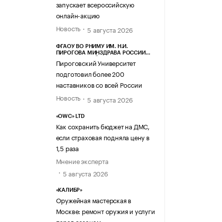
запускает всероссийскую
онлайн-акцию
Новость
5 августа 2026
ФГАОУ ВО РНИМУ ИМ. Н.И.
ПИРОГОВА МИНЗДРАВА РОССИИ
(ПИРОГОВСКИЙ УНИВЕРСИТЕТ)
Пироговский Университет
подготовил более 200
наставников со всей России
Новость
5 августа 2026
«OWC» LTD
Как сохранить бюджет на ДМС,
если страховая подняла цену в
1,5 раза
Мнение эксперта
5 августа 2026
«КАЛИБР»
Оружейная мастерская в
Москве: ремонт оружия и услуги
перед сезоном