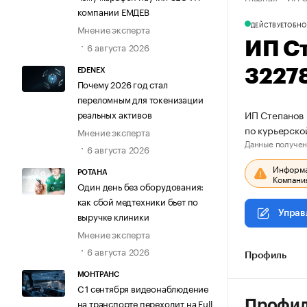
компании ЕМДЕВ
ДЕЙСТВУЕТ
ОБНО
Мнение эксперта
ИП С
6 августа 2026
3227
EDENEX
Почему 2026 год стал
переломным для токенизации
реальных активов
ИП Степанов 
по курьерско
Мнение эксперта
Данные получен
6 августа 2026
Информац
РОТАНА
Компания
Один день без оборудования:
как сбой медтехники бьет по
Управ
выручке клиники
Мнение эксперта
6 августа 2026
Профиль
МОНТРАНС
С 1 сентября видеонаблюдение
на транспорте переходит на Full
Профи