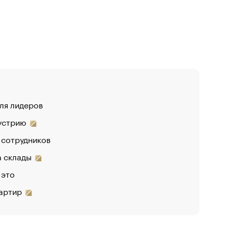
для лидеров
«От спор
дустрию
«Деньги б
 сотрудников
на склады
 это
вартир