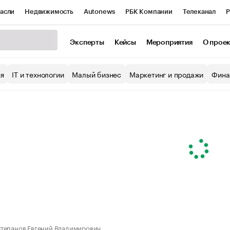
асли
Недвижимость
Autonews
РБК Компании
Телеканал
Р
К Курсы
РБК Life
Тренды
Визионеры
Национальные проекты
Эксперты
Кейсы
Мероприятия
О прое
уб
Исследования
Кредитные рейтинги
Франшизы
Газета
ия
IT и технологии
Малый бизнес
Маркетинг и продажи
Фина
Проверка контрагентов
Политика
Экономика
Бизнес
ы
тепанов Евгений Владимирович