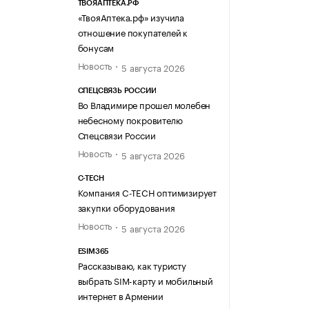
ТВОЯАПТЕКА.РФ
«ТвояАптека.рф» изучила
отношение покупателей к
бонусам
Новость
5 августа 2026
СПЕЦСВЯЗЬ РОССИИ
Во Владимире прошел молебен
небесному покровителю
Спецсвязи России
Новость
5 августа 2026
C-TECH
Компания C-TECH оптимизирует
закупки оборудования
Новость
5 августа 2026
ESIM365
Рассказываю, как туристу
выбрать SIM-карту и мобильный
интернет в Армении