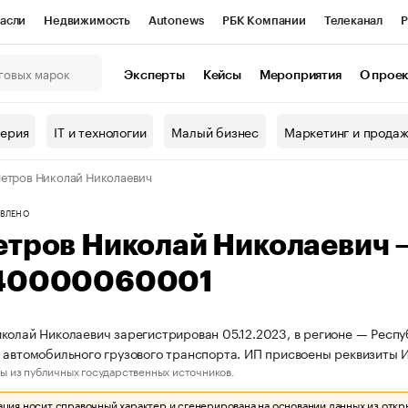
асли
Недвижимость
Autonews
РБК Компании
Телеканал
Р
К Курсы
РБК Life
Тренды
Визионеры
Национальные проекты
Эксперты
Кейсы
Мероприятия
О прое
онный клуб
Исследования
Кредитные рейтинги
Франшизы
Г
терия
IT и технологии
Малый бизнес
Маркетинг и прода
Проверка контрагентов
Политика
Экономика
Бизнес
етров Николай Николаевич
ы
ВЛЕНО
етров Николай Николаевич
40000060001
колай Николаевич зарегистрирован 05.12.2023, в регионе — Респуб
 автомобильного грузового транспорта. ИП присвоены реквизит
ы из публичных государственных источников.
ия носит справочный характер и сгенерирована на основании данных из откр