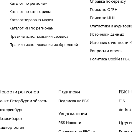
Справка по сервису
Каталог по регионам
Поиск по ОГРН
Каталог по категориям
Поиск по ИНН
Каталог торговых марок
Статистика и аудитори
Каталог ИП по регионам
Источники данных
Правила использования сервиса
Источник отчетности 
Правила использования изображений
Вопросы и ответы
Политика Cookies РБК
Новости регионов
Подписки
РБК Н
анкт-Петербург и область
Подписка на РБК
iOS
катеринбург
Androi
Уведомления
Новосибирск
Други
RSS Новости
Башкортостан
Оповещения RBC.ru
Домены