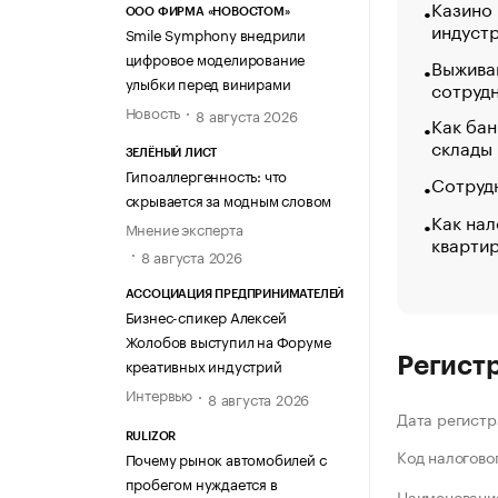
Казино
ООО ФИРМА «НОВОСТОМ»
индуст
Smile Symphony внедрили
цифровое моделирование
Выжива
улыбки перед винирами
сотруд
Новость
8 августа 2026
Как бан
склады
ЗЕЛЁНЫЙ ЛИСТ
Гипоаллергенность: что
Сотрудн
скрывается за модным словом
Как нал
Мнение эксперта
кварти
8 августа 2026
АССОЦИАЦИЯ ПРЕДПРИНИМАТЕЛЕЙ
Бизнес-спикер Алексей
Жолобов выступил на Форуме
Регист
креативных индустрий
Интервью
8 августа 2026
Дата регистр
RULIZOR
Код налогово
Почему рынок автомобилей с
пробегом нуждается в
Наименование