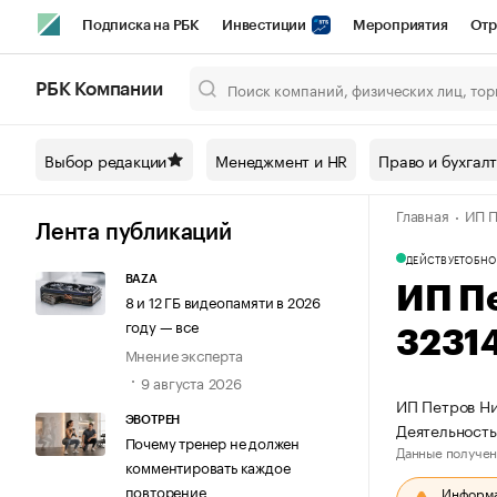
Подписка на РБК
Инвестиции
Мероприятия
Отр
Спорт
Школа управления РБК
РБК Образование
РБ
РБК Компании
Город
Стиль
Крипто
РБК Бизнес-среда
Дискусси
Выбор редакции
Менеджмент и HR
Право и бухгал
Спецпроекты СПб
Конференции СПб
Спецпроекты
Главная
ИП П
Технологии и медиа
Финансы
Рынок наличной валют
Лента публикаций
ДЕЙСТВУЕТ
ОБНО
BAZA
ИП П
8 и 12 ГБ видеопамяти в 2026
году — все
3231
Мнение эксперта
9 августа 2026
ИП Петров Ни
ЭВОТРЕН
Деятельность
Почему тренер не должен
Данные получен
комментировать каждое
повторение
Информац