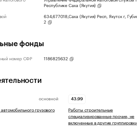
Республике Саха (Якутия)
вой
634,677018,Саха (Якутия) Респ, Якутск г, Губи
2
ьные фонды
нный номер СФР
1186825632
еятельности
43.99
ОСНОВНОЙ
 автомобильного грузового
Работы строительные
специализированные прочие, не
включенные в другие группировк