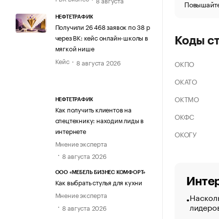
Повышайте
НЕФТЕТРАФИК
Получили 26 468 заявок по 38 р
через ВК: кейс онлайн-школы в
Коды с
мягкой нише
Кейс
8 августа 2026
ОКПО
ОКАТО
ОКТМО
НЕФТЕТРАФИК
Как получить клиентов на
ОКФС
спецтехнику: находим лиды в
интернете
ОКОГУ
Мнение эксперта
8 августа 2026
ООО «МЕБЕЛЬ БИЗНЕС КОМФОРТ»
Интер
Как выбрать стулья для кухни
Мнение эксперта
Насколь
лидеро
8 августа 2026