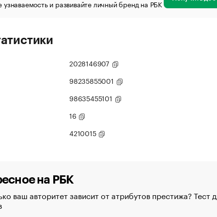
 узнаваемость и развивайте личный бренд на РБК
татистики
2028146907
98235855001
98635455101
16
4210015
есное на РБК
ко ваш авторитет зависит от атрибутов престижа? Тест д
в