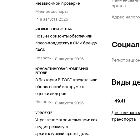
независимой проверке
органа
Мнение эксперта
Адрес налого
8 августа 2026
«НОВЫЕ ГОРИЗОНТЫ»
Новые Горизонты обеспечили
пресс-поддержку в СМИ бренду
Социал
БАСК
Новость
8 августа 2026
Регистрацио
КОНСАЛТИНГОВАЯ КОМПАНИЯ
BITOBE
В Лектории BITOBE представили
Виды д
обновленный инструмент
оценки лидеров
Новость
8 августа 2026
49.41
Деятельность
VPROEKTE
транспорта
Управление строительством: как
студия реализует
архитектурный проект дома