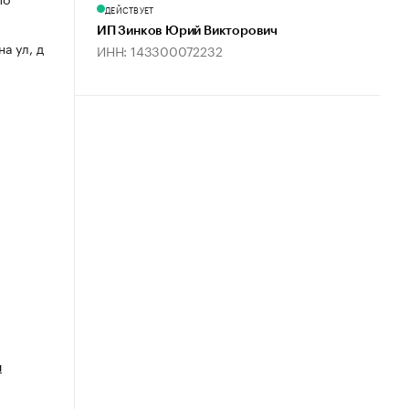
ДЕЙСТВУЕТ
ИП Зинков Юрий Викторович
на ул, д
ИНН: 143300072232
и