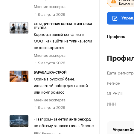
Компания
Мнение эксперта
9 августа 2026
Управ
ОБЪЕДИНЕННАЯ КОНСАЛТИНГОВАЯ
ГРУППА
Корпоративный конфликт в
Профиль
ООО: как выйти из тупика, если
не договориться
Мнение эксперта
Профи
9 августа 2026
Дата регистр
БАРАБАШКА-СТРОЙ
Осина в русской бане:
Регион
идеальный выбор для парной
или компромисс
ОГРНИП
Мнение эксперта
ИНН
9 августа 2026
«Газпром» заметил антирекорд
по объему запасов газа в Европе
Управляйт
РБК Бизнес
8 августа