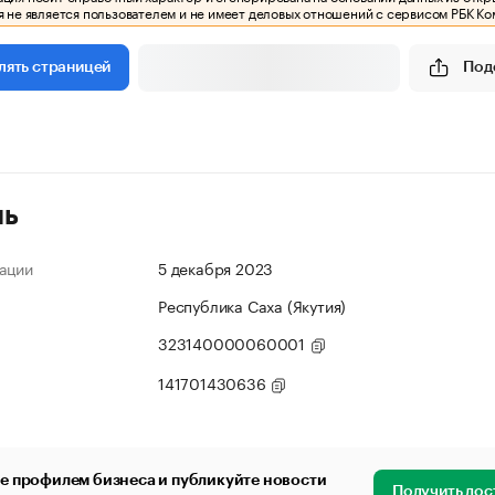
 не является пользователем и не имеет деловых отношений с сервисом РБК Ко
Под
лять страницей
ль
ации
5 декабря 2023
Республика Саха (Якутия)
323140000060001
141701430636
е профилем бизнеса и публикуйте новости
Получить дос