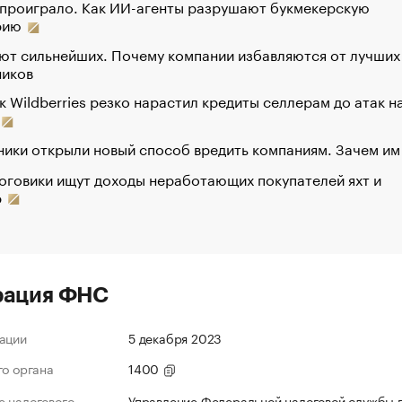
 проиграло. Как ИИ-агенты разрушают букмекерскую
рию
ют сильнейших. Почему компании избавляются от лучших
ников
к Wildberries резко нарастил кредиты селлерам до атак н
ики открыли новый способ вредить компаниям. Зачем им
оговики ищут доходы неработающих покупателей яхт и
р
рация ФНС
ации
5 декабря 2023
го органа
1400
 налогового
Управление Федеральной налоговой службы 