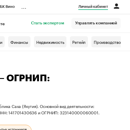
...
БК Вино
Личный кабинет
Стать экспертом
Управлять компанией
кте
азета
жи
Финансы
Недвижимость
Ретейл
Производство
 — ОГРНИП:
лика Саха (Якутия). Основной вид деятельности:
ы ИНН: 141701430636 и ОГРНИП: 323140000060001.
ытых источников.