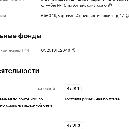
службы № 16 по Алтайскому краю
вой
656049,Барнаул г,Социалистический пр,47
ьные фонды
нный номер ПФР
032019102648
еятельности
47.91.1
ОСНОВНОЙ
ничная по почте или по
Торговля розничная по почте
но-коммуникационной сети
47.91.3