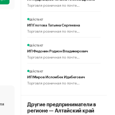
Торговля розничная по почте...
ДЕЙСТВУЕТ
ИП Глотова Татьяна Сергеевна
Торговля розничная по почте...
ДЕЙСТВУЕТ
ИП Федонин Родион Владимирович
Торговля розничная по почте...
ДЕЙСТВУЕТ
ИП Миров Исломбек Идибегович
Торговля розничная по почте...
ля
«От спорта тело стареет иначе». Как живет глава ко
Другие предприниматели в
создавшей GTA
регионе — Алтайский край