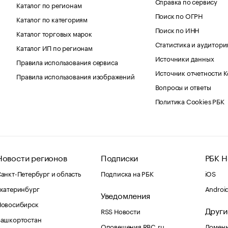
Справка по сервису
Каталог по регионам
Поиск по ОГРН
Каталог по категориям
Поиск по ИНН
Каталог торговых марок
Статистика и аудитори
Каталог ИП по регионам
Источники данных
Правила использования сервиса
Источник отчетности 
Правила использования изображений
Вопросы и ответы
Политика Cookies РБК
Новости регионов
Подписки
РБК Н
анкт-Петербург и область
Подписка на РБК
iOS
катеринбург
Androi
Уведомления
Новосибирск
Други
RSS Новости
Башкортостан
Оповещения RBC.ru
Домены