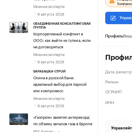
Компания
Мнение эксперта
9 августа 2026
Управ
ОБЪЕДИНЕННАЯ КОНСАЛТИНГОВАЯ
ГРУППА
Корпоративный конфликт в
Профиль
Виды
ООО: как выйти из тупика, если
не договориться
Мнение эксперта
Профи
9 августа 2026
Дата регистр
БАРАБАШКА-СТРОЙ
Осина в русской бане:
Регион
идеальный выбор для парной
или компромисс
ОГРНИП
Мнение эксперта
ИНН
9 августа 2026
«Газпром» заметил антирекорд
по объему запасов газа в Европе
Управляйт
РБК Бизнес
8 августа