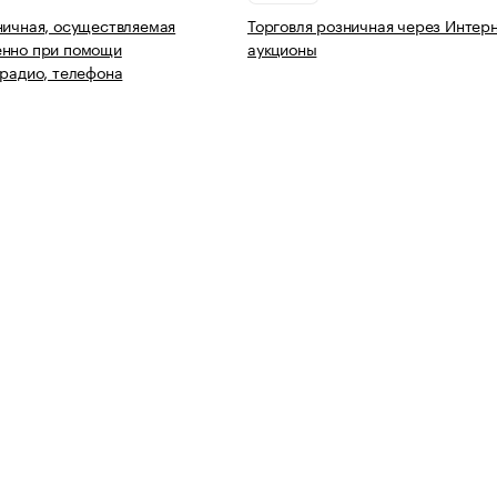
ничная, осуществляемая
Торговля розничная через Интерн
енно при помощи
аукционы
 радио, телефона