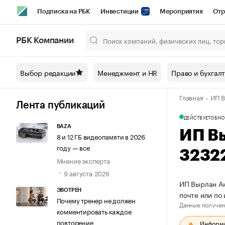
Подписка на РБК
Инвестиции
Мероприятия
Отр
Спорт
Школа управления РБК
РБК Образование
РБ
РБК Компании
Город
Стиль
Крипто
РБК Бизнес-среда
Дискусси
Выбор редакции
Менеджмент и HR
Право и бухгал
Спецпроекты СПб
Конференции СПб
Спецпроекты
Главная
ИП В
Технологии и медиа
Финансы
Рынок наличной валют
Лента публикаций
ДЕЙСТВУЕТ
ОБНО
BAZA
ИП В
8 и 12 ГБ видеопамяти в 2026
году — все
3232
Мнение эксперта
9 августа 2026
ИП Вырлан Ан
ЭВОТРЕН
почте или по
Почему тренер не должен
Данные получен
комментировать каждое
повторение
Информац