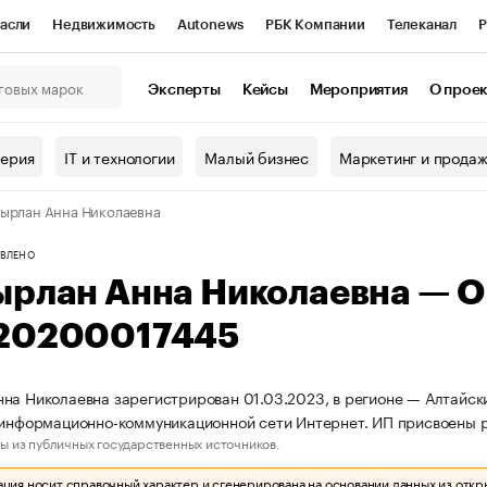
асли
Недвижимость
Autonews
РБК Компании
Телеканал
Р
К Курсы
РБК Life
Тренды
Визионеры
Национальные проекты
Эксперты
Кейсы
Мероприятия
О прое
онный клуб
Исследования
Кредитные рейтинги
Франшизы
Г
терия
IT и технологии
Малый бизнес
Маркетинг и прода
Проверка контрагентов
Политика
Экономика
Бизнес
ырлан Анна Николаевна
ы
ВЛЕНО
ырлан Анна Николаевна — 
20200017445
на Николаевна зарегистрирован 01.03.2023, в регионе — Алтайски
 информационно-коммуникационной сети Интернет. ИП присвоены
ы из публичных государственных источников.
ия носит справочный характер и сгенерирована на основании данных из откр