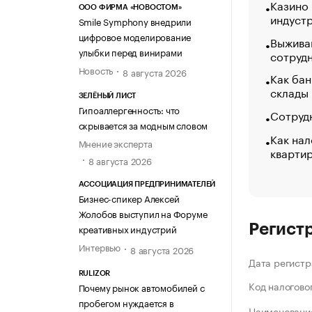
Казино
ООО ФИРМА «НОВОСТОМ»
индуст
Smile Symphony внедрили
цифровое моделирование
Выжива
улыбки перед винирами
сотруд
Новость
8 августа 2026
Как бан
склады
ЗЕЛЁНЫЙ ЛИСТ
Гипоаллергенность: что
Сотрудн
скрывается за модным словом
Как нал
Мнение эксперта
кварти
8 августа 2026
АССОЦИАЦИЯ ПРЕДПРИНИМАТЕЛЕЙ
Бизнес-спикер Алексей
Жолобов выступил на Форуме
Регист
креативных индустрий
Интервью
8 августа 2026
Дата регистр
RULIZOR
Код налогово
Почему рынок автомобилей с
пробегом нуждается в
Наименование