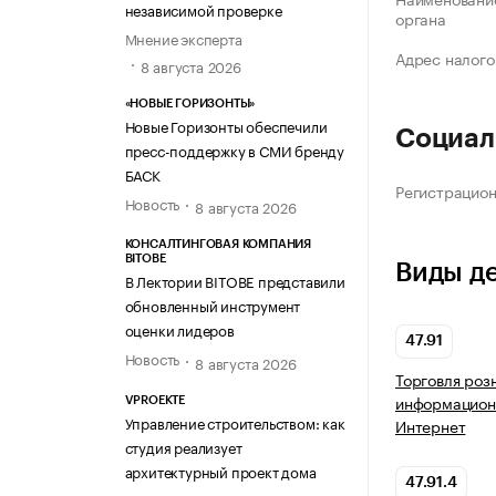
независимой проверке
органа
Мнение эксперта
Адрес налого
8 августа 2026
«НОВЫЕ ГОРИЗОНТЫ»
Новые Горизонты обеспечили
Социал
пресс-поддержку в СМИ бренду
БАСК
Регистрацио
Новость
8 августа 2026
КОНСАЛТИНГОВАЯ КОМПАНИЯ
BITOBE
Виды д
В Лектории BITOBE представили
обновленный инструмент
оценки лидеров
47.91
Новость
8 августа 2026
Торговля роз
информацион
VPROEKTE
Управление строительством: как
Интернет
студия реализует
архитектурный проект дома
47.91.4