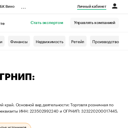
...
БК Вино
Личный кабинет
Стать экспертом
Управлять компанией
кте
азета
жи
Финансы
Недвижимость
Ретейл
Производство
ОГРНИП:
й край. Основной вид деятельности: Торговля розничная по
 реквизиты ИНН: 223502992240 и ОГРНИП: 323220200017445.
ытых источников.