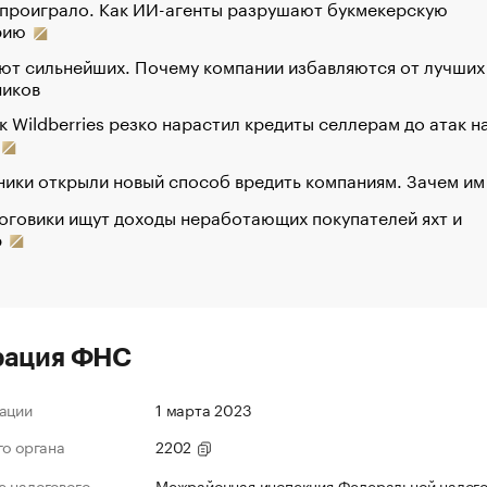
 проиграло. Как ИИ-агенты разрушают букмекерскую
рию
ют сильнейших. Почему компании избавляются от лучших
ников
к Wildberries резко нарастил кредиты селлерам до атак н
ики открыли новый способ вредить компаниям. Зачем им
оговики ищут доходы неработающих покупателей яхт и
р
рация ФНС
ации
1 марта 2023
го органа
2202
 налогового
Межрайонная инспекция Федеральной налог