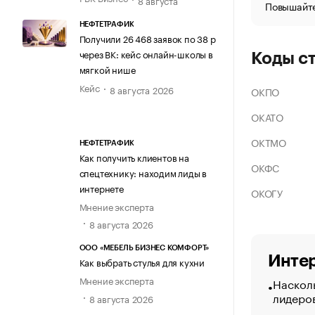
Повышайте
НЕФТЕТРАФИК
Получили 26 468 заявок по 38 р
через ВК: кейс онлайн-школы в
Коды с
мягкой нише
Кейс
8 августа 2026
ОКПО
ОКАТО
ОКТМО
НЕФТЕТРАФИК
Как получить клиентов на
ОКФС
спецтехнику: находим лиды в
интернете
ОКОГУ
Мнение эксперта
8 августа 2026
ООО «МЕБЕЛЬ БИЗНЕС КОМФОРТ»
Интер
Как выбрать стулья для кухни
Мнение эксперта
Насколь
лидеро
8 августа 2026