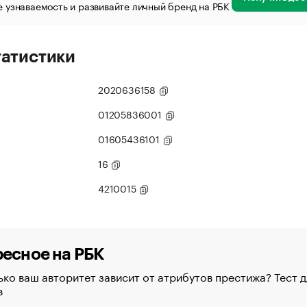
 узнаваемость и развивайте личный бренд на РБК
татистики
2020636158
01205836001
01605436101
16
4210015
есное на РБК
ко ваш авторитет зависит от атрибутов престижа? Тест д
в