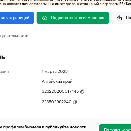
 не является пользователем и не имеет деловых отношений с сервисом РБК Ко
Подписаться на изменения
По
лять страницей
 деятельности
ль
ации
1 марта 2023
Алтайский край
323220200017445
223502992240
е профилем бизнеса и публикуйте новости
Получить дос