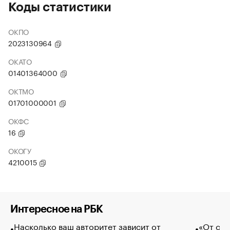
Коды статистики
ОКПО
2023130964
ОКАТО
01401364000
ОКТМО
01701000001
ОКФС
16
ОКОГУ
4210015
Интересное на РБК
Насколько ваш авторитет зависит от
«От спо