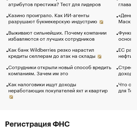
атрибутов престижа? Тест для лидеров
глава к
Казино проиграло. Как ИИ-агенты
«Деньги
разрушают букмекерскую индустрию
Маск в 
Выживают сильнейших. Почему компании
Функции
избавляются от лучших сотрудников
основ э
Как банк Wildberries резко нарастил
ЕС раз
кредиты селлерам до атак на склады
нефти —
Сотрудники открыли новый способ вредить
Стресс 
компаниям. Зачем им это
доходов
Как налоговики ищут доходы
Что обв
неработающих покупателей яхт и квартир
для Tel
Регистрация ФНС