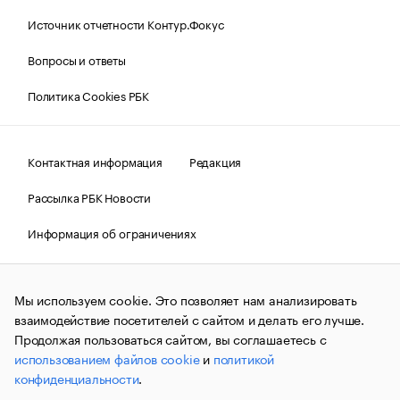
Источник отчетности Контур.Фокус
Вопросы и ответы
Политика Cookies РБК
Контактная информация
Редакция
Рассылка РБК Новости
Информация об ограничениях
Правовая информация
О соблюдении авторских прав
Мы используем cookie. Это позволяет нам анализировать
© АО «РОСБИЗНЕСКОНСАЛТИНГ»,
1995–2026.
Сообщения
и материалы информационного агентства «РБК»
взаимодействие посетителей с сайтом и делать его лучше.
(зарегистрировано Федеральной службой по надзору в сфере
Продолжая пользоваться сайтом, вы соглашаетесь с
связи, информационных технологий и массовых
использованием файлов cookie
и
политикой
коммуникаций (Роскомнадзор) 09.12.2015 за номером ИА
№ФС77-63848) сопровождаются пометкой «РБК». Отдельные
конфиденциальности
.
публикации могут содержать информацию,