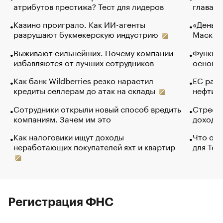
атрибутов престижа? Тест для лидеров
глава к
Казино проиграло. Как ИИ-агенты
«Деньги
разрушают букмекерскую индустрию
Маск в 
Выживают сильнейших. Почему компании
Функции
избавляются от лучших сотрудников
основ э
Как банк Wildberries резко нарастил
ЕС раз
кредиты селлерам до атак на склады
нефти —
Сотрудники открыли новый способ вредить
Стресс 
компаниям. Зачем им это
доходов
Как налоговики ищут доходы
Что обв
неработающих покупателей яхт и квартир
для Tel
Регистрация ФНС