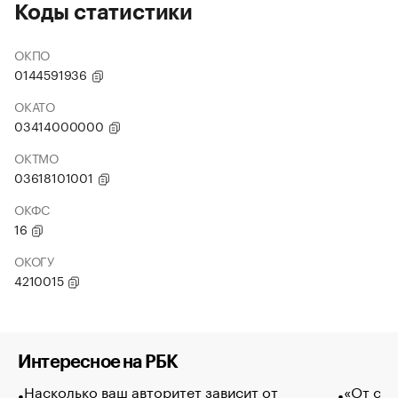
Коды статистики
ОКПО
0144591936
ОКАТО
03414000000
ОКТМО
03618101001
ОКФС
16
ОКОГУ
4210015
Интересное на РБК
Насколько ваш авторитет зависит от
«От спо