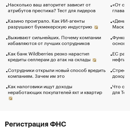
Насколько ваш авторитет зависит от
«От спо
атрибутов престижа? Тест для лидеров
глава к
Казино проиграло. Как ИИ-агенты
«Деньги
разрушают букмекерскую индустрию
Маск в 
Выживают сильнейших. Почему компании
Функции
избавляются от лучших сотрудников
основ э
Как банк Wildberries резко нарастил
ЕС раз
кредиты селлерам до атак на склады
нефти —
Сотрудники открыли новый способ вредить
Стресс 
компаниям. Зачем им это
доходов
Как налоговики ищут доходы
Что обв
неработающих покупателей яхт и квартир
для Tel
Регистрация ФНС