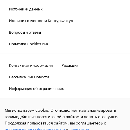
Источники данных
Источник отчетности Контур.Фокус
Вопросы и ответы
Политика Cookies РБК
Контактная информация
Редакция
Рассылка РБК Новости
Информация об ограничениях
Правовая информация
О соблюдении авторских прав
Мы используем cookie. Это позволяет нам анализировать
© АО «РОСБИЗНЕСКОНСАЛТИНГ»,
1995–2026.
Сообщения
и материалы информационного агентства «РБК»
взаимодействие посетителей с сайтом и делать его лучше.
(зарегистрировано Федеральной службой по надзору в сфере
Продолжая пользоваться сайтом, вы соглашаетесь с
связи, информационных технологий и массовых
использованием файлов cookie
и
политикой
коммуникаций (Роскомнадзор) 09.12.2015 за номером ИА