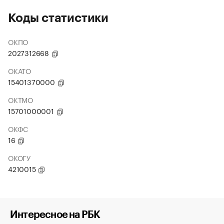
Коды статистики
ОКПО
2027312668
ОКАТО
15401370000
ОКТМО
15701000001
ОКФС
16
ОКОГУ
4210015
Интересное на РБК