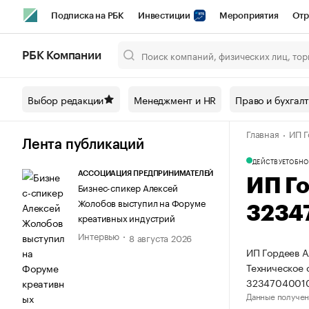
Подписка на РБК
Инвестиции
Мероприятия
Отр
Спорт
Школа управления РБК
РБК Образование
РБ
РБК Компании
Город
Стиль
Крипто
РБК Бизнес-среда
Дискусси
Выбор редакции
Менеджмент и HR
Право и бухгал
Спецпроекты СПб
Конференции СПб
Спецпроекты
Главная
ИП Г
Технологии и медиа
Финансы
Рынок наличной валют
Лента публикаций
ДЕЙСТВУЕТ
ОБНО
АССОЦИАЦИЯ ПРЕДПРИНИМАТЕЛЕЙ
ИП Г
Бизнес-спикер Алексей
Жолобов выступил на Форуме
3234
креативных индустрий
Интервью
8 августа 2026
ИП Гордеев А
Техническое 
3234704001
Данные получен