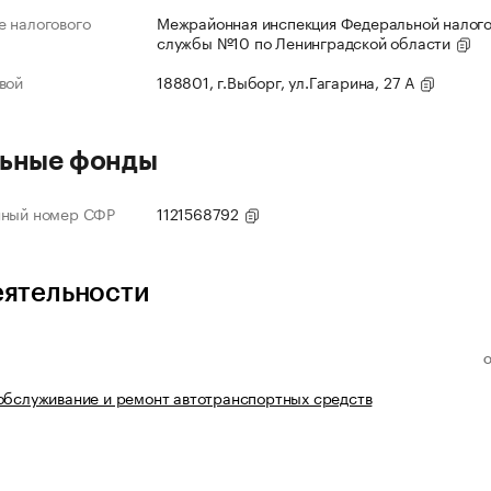
 налогового
Межрайонная инспекция Федеральной налог
службы №10 по Ленинградской области
вой
188801, г.Выборг, ул.Гагарина, 27 А
ьные фонды
нный номер СФР
1121568792
еятельности
обслуживание и ремонт автотранспортных средств