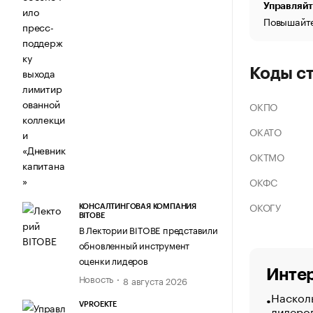
Управляйт
Повышайте
Коды с
ОКПО
ОКАТО
ОКТМО
ОКФС
ОКОГУ
КОНСАЛТИНГОВАЯ КОМПАНИЯ
BITOBE
В Лектории BITOBE представили
обновленный инструмент
оценки лидеров
Интер
Новость
8 августа 2026
Насколь
VPROEKTE
лидеро