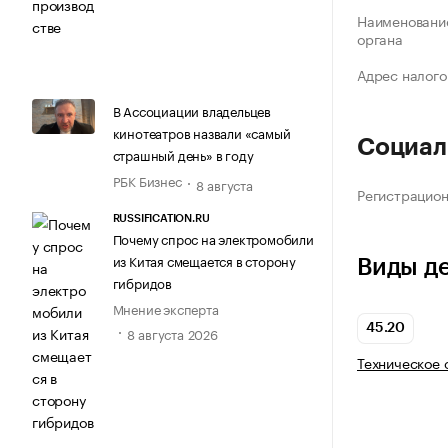
Наименование
органа
Адрес налого
В Ассоциации владельцев
кинотеатров назвали «самый
Социал
страшный день» в году
РБК Бизнес
8 августа
Регистрацио
RUSSIFICATION.RU
Почему спрос на электромобили
из Китая смещается в сторону
Виды д
гибридов
Мнение эксперта
45.20
8 августа 2026
Техническое 