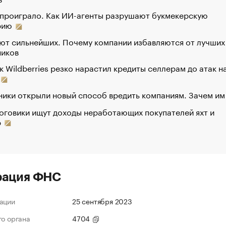
 проиграло. Как ИИ-агенты разрушают букмекерскую
рию
ют сильнейших. Почему компании избавляются от лучших
ников
к Wildberries резко нарастил кредиты селлерам до атак н
ики открыли новый способ вредить компаниям. Зачем им
оговики ищут доходы неработающих покупателей яхт и
р
рация ФНС
ации
25 сентября 2023
го органа
4704