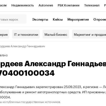
асли
Недвижимость
Autonews
РБК Компании
Телеканал
Р
К Курсы
РБК Life
Тренды
Визионеры
Национальные проекты
Эксперты
Кейсы
Мероприятия
О прое
онный клуб
Исследования
Кредитные рейтинги
Франшизы
Г
терия
IT и технологии
Малый бизнес
Маркетинг и прода
Проверка контрагентов
Политика
Экономика
Бизнес
ордеев Александр Геннадьевич
ы
ВЛЕНО
ордеев Александр Геннадье
70400100034
лександр Геннадьевич зарегистрирован 25.09.2023, в регионе — Л
обслуживание и ремонт автотранспортных средств. ИП присвоен
00034.
ы из публичных государственных источников.