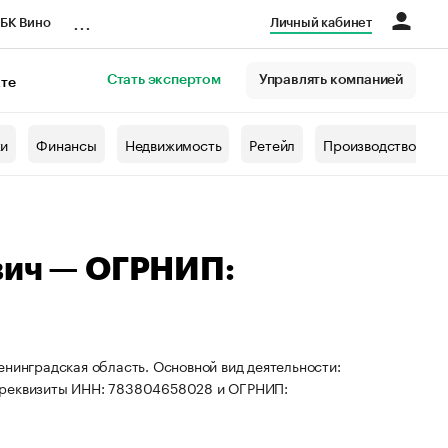
...
БК Вино
Личный кабинет
Стать экспертом
Управлять компанией
кте
азета
жи
Финансы
Недвижимость
Ретейл
Производство
вич — ОГРНИП:
енинградская область. Основной вид деятельности:
ы реквизиты ИНН: 783804658028 и ОГРНИП: