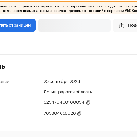
ия носит справочный характер и сгенерирована на основании данных из откр
 не является пользователем и не имеет деловых отношений с сервисом РБК Ко
Под
лять страницей
ль
ации
25 сентября 2023
Ленинградская область
323470400100034
783804658028