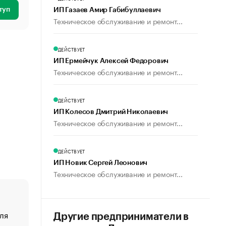
туп
ИП Газаев Амир Габибуллаевич
Техническое обслуживание и ремонт...
ДЕЙСТВУЕТ
ИП Ермейчук Алексей Федорович
Техническое обслуживание и ремонт...
ДЕЙСТВУЕТ
ИП Колесов Дмитрий Николаевич
Техническое обслуживание и ремонт...
ДЕЙСТВУЕТ
ИП Новик Сергей Леонович
Техническое обслуживание и ремонт...
ля
«От спорта тело стареет иначе». Как живет глава ко
Другие предприниматели в
создавшей GTA