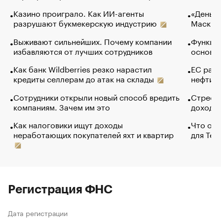
Казино проиграло. Как ИИ-агенты
«Деньги
разрушают букмекерскую индустрию
Маск в 
Выживают сильнейших. Почему компании
Функции
избавляются от лучших сотрудников
основ э
Как банк Wildberries резко нарастил
ЕС раз
кредиты селлерам до атак на склады
нефти —
Сотрудники открыли новый способ вредить
Стресс 
компаниям. Зачем им это
доходов
Как налоговики ищут доходы
Что обв
неработающих покупателей яхт и квартир
для Tel
Регистрация ФНС
Дата регистрации