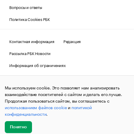
Вопросы и ответы
Политика Cookies РБК
Контактная информация
Редакция
Рассылка РБК Новости
Информация об ограничениях
Правовая информация
О соблюдении авторских прав
Мы используем cookie. Это позволяет нам анализировать
© АО «РОСБИЗНЕСКОНСАЛТИНГ»,
1995–2026.
Сообщения
и материалы информационного агентства «РБК»
взаимодействие посетителей с сайтом и делать его лучше.
(зарегистрировано Федеральной службой по надзору в сфере
Продолжая пользоваться сайтом, вы соглашаетесь с
связи, информационных технологий и массовых
использованием файлов cookie
и
политикой
коммуникаций (Роскомнадзор) 09.12.2015 за номером ИА
№ФС77-63848) сопровождаются пометкой «РБК». Отдельные
конфиденциальности
.
публикации могут содержать информацию,
не предназначенную для пользователей
до 18 лет.
companycardsfeedback@rbc.ru
Понятно