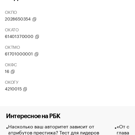
ОКПО
2028650354
ОКАТО
61401370000
ОКТМО
61701000001
ОКФС
16
ОКОГУ
4210015
Интересное на РБК
Насколько ваш авторитет зависит от
«От спо
атрибутов престижа? Тест для лидеров
глава к