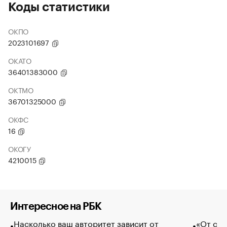
Коды статистики
ОКПО
2023101697
ОКАТО
36401383000
ОКТМО
36701325000
ОКФС
16
ОКОГУ
4210015
Интересное на РБК
Насколько ваш авторитет зависит от
«От спо