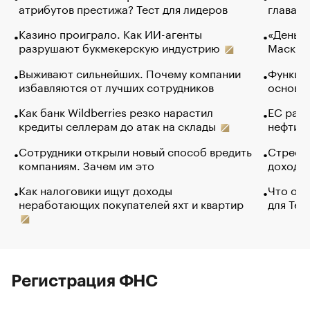
атрибутов престижа? Тест для лидеров
глава к
Казино проиграло. Как ИИ-агенты
«Деньги
разрушают букмекерскую индустрию
Маск в 
Выживают сильнейших. Почему компании
Функции
избавляются от лучших сотрудников
основ э
Как банк Wildberries резко нарастил
ЕС раз
кредиты селлерам до атак на склады
нефти —
Сотрудники открыли новый способ вредить
Стресс 
компаниям. Зачем им это
доходов
Как налоговики ищут доходы
Что обв
неработающих покупателей яхт и квартир
для Tel
Регистрация ФНС